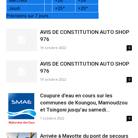
Mercredi
+
26°
+
24°
Jeudi
+
25°
+
25°
Prévisions sur 7 jours
AVIS DE CONSTITUTION AUTO SHOP
976
19 octobre 2022
0
AVIS DE CONSTITUTION AUTO SHOP
976
19 octobre 2022
0
Coupure d’eau en cours sur les
communes de Koungou, Mamoudzou
et Tsingoni jusqu’au samedi...
7 octobre 2022
0
Arrivée à Mayotte du pont de secours