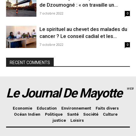
de Dzoumogné : « on travaille un...
7 octobre 2022
0
Le spirituel au chevet des malades du
cancer ? Le conseil cadial et les...
7 octobre 2022
0
RECENT COMMENTS
Le Journal De Mayotte
WEB
Economie
Education
Environnement
Faits divers
Océan Indien
Politique
Santé
Société
Culture
justice
Loisirs