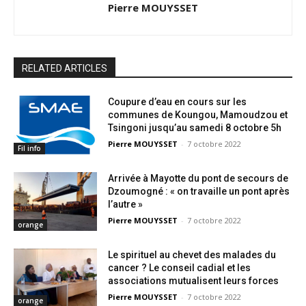
Pierre MOUYSSET
RELATED ARTICLES
Coupure d’eau en cours sur les
communes de Koungou, Mamoudzou et
Tsingoni jusqu’au samedi 8 octobre 5h
Pierre MOUYSSET
-
7 octobre 2022
Fil info
Arrivée à Mayotte du pont de secours de
Dzoumogné : « on travaille un pont après
l’autre »
Pierre MOUYSSET
-
7 octobre 2022
orange
Le spirituel au chevet des malades du
cancer ? Le conseil cadial et les
associations mutualisent leurs forces
Pierre MOUYSSET
-
7 octobre 2022
orange