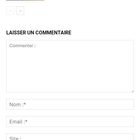
LAISSER UN COMMENTAIRE
Commenter
:
No
:*
Ema
:*
Sit