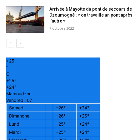
Arrivée à Mayotte du pont de secours de
Dzoumogné : « on travaille un pont après
l’autre »
7 octobre 2022
+
25
°
C
+
25°
+
24°
Mamoudzou
Vendredi, 07
Samedi
+
26°
+
24°
Dimanche
+
26°
+
25°
Lundi
+
25°
+
24°
Mardi
+
25°
+
24°