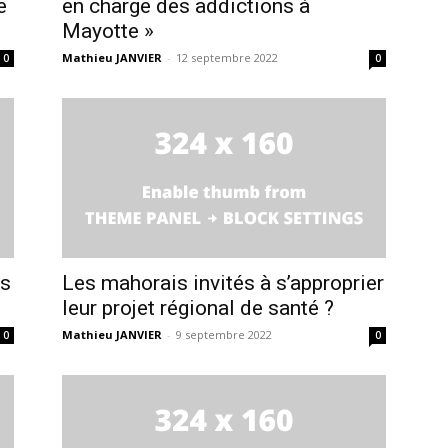
e
en charge des addictions à
Mayotte »
Mathieu JANVIER
-
12 septembre 2022
0
0
is
Les mahorais invités à s’approprier
leur projet régional de santé ?
Mathieu JANVIER
-
9 septembre 2022
0
0