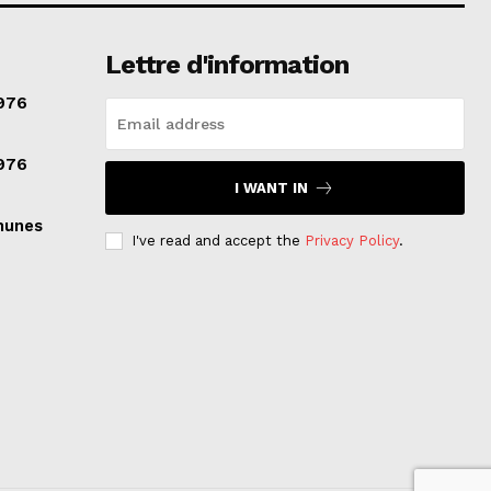
Lettre d'information
976
976
I WANT IN
munes
I've read and accept the
Privacy Policy
.