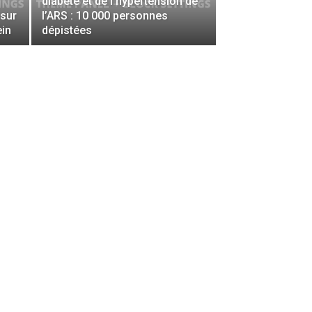
diabète et de l’hypertension de
 sur
l’ARS : 10 000 personnes
ein
dépistées