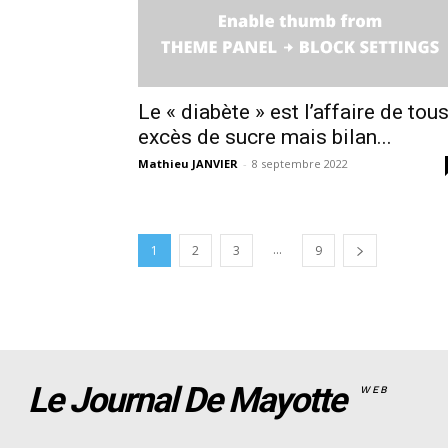
Le « diabète » est l’affaire de tous
excès de sucre mais bilan...
Mathieu JANVIER
-
8 septembre 2022
...
1
2
3
9
Le Journal De Mayotte
WEB