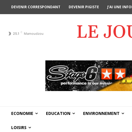
DEVENIR CORRESPONDANT
DEVENIR PIGISTE
J’AI UNE IN
LE J
C
25.1
Mamoudzou
ECONOMIE
EDUCATION
ENVIRONNEMENT
LOISIRS