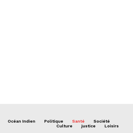
Océan Indien
Politique
Santé
Société
Culture
justice
Loisirs