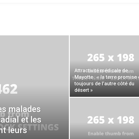
Attractivité médicale de
Mayotte : « la terre promise 
toujours de l’autre côté du
désert »
des malades
adial et les
t leurs