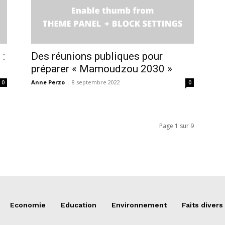
 :
Des réunions publiques pour
préparer « Mamoudzou 2030 »
Anne Perzo
-
8 septembre 2022
0
0
Page 1 sur 9
Economie
Education
Environnement
Faits divers