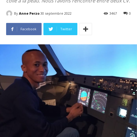
colle à la peau. Nous l’avons rencontré entre deux CV.
By
Anne Perzo
30 septembre 2022
3467
0
Facebook
Twitter