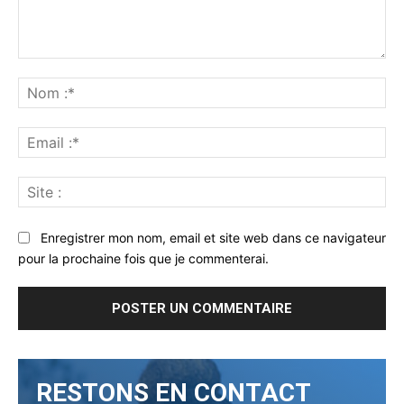
Commenter
:
No
:*
Ema
:*
Sit
:
Enregistrer mon nom, email et site web dans ce navigateur
pour la prochaine fois que je commenterai.
RESTONS EN CONTACT