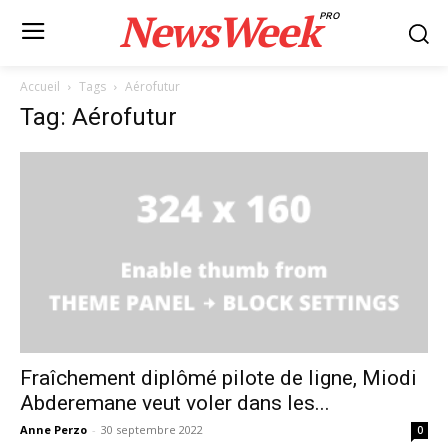
NewsWeek
PRO
Accueil
Tags
Aérofutur
Tag: Aérofutur
Fraîchement diplômé pilote de ligne, Miodi
Abderemane veut voler dans les...
Anne Perzo
-
30 septembre 2022
0