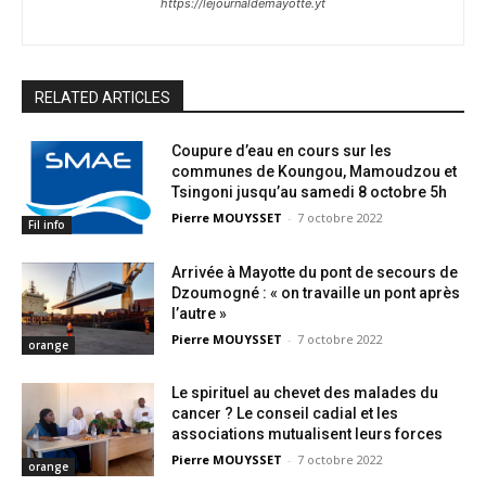
https://lejournaldemayotte.yt
RELATED ARTICLES
Coupure d’eau en cours sur les
communes de Koungou, Mamoudzou et
Tsingoni jusqu’au samedi 8 octobre 5h
Pierre MOUYSSET
-
7 octobre 2022
Fil info
Arrivée à Mayotte du pont de secours de
Dzoumogné : « on travaille un pont après
l’autre »
Pierre MOUYSSET
-
7 octobre 2022
orange
Le spirituel au chevet des malades du
cancer ? Le conseil cadial et les
associations mutualisent leurs forces
Pierre MOUYSSET
-
7 octobre 2022
orange