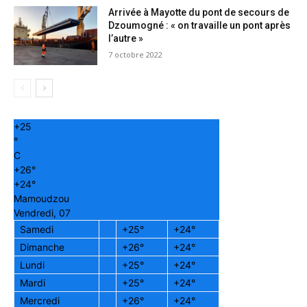
Arrivée à Mayotte du pont de secours de
Dzoumogné : « on travaille un pont après
l’autre »
7 octobre 2022
+
25
°
C
+
26°
+
24°
Mamoudzou
Vendredi, 07
Samedi
+
25°
+
24°
Dimanche
+
26°
+
24°
Lundi
+
25°
+
24°
Mardi
+
25°
+
24°
Mercredi
+
26°
+
24°