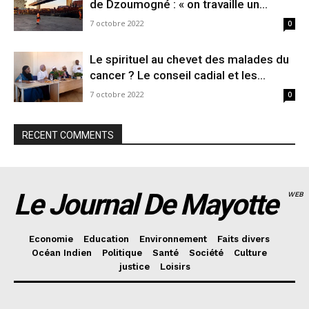
de Dzoumogné : « on travaille un...
7 octobre 2022
0
Le spirituel au chevet des malades du
cancer ? Le conseil cadial et les...
7 octobre 2022
0
RECENT COMMENTS
Le Journal De Mayotte
WEB
Economie
Education
Environnement
Faits divers
Océan Indien
Politique
Santé
Société
Culture
justice
Loisirs