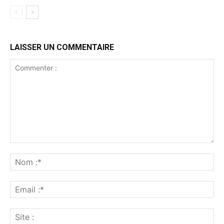
LAISSER UN COMMENTAIRE
Commenter
:
No
:*
Ema
:*
Sit
: