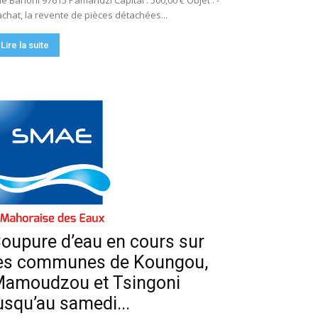
e Bahoni 97615 Pamandzi Capital : 500,00 € Objet : -
achat, la revente de pièces détachées...
Lire la suite
oupure d’eau en cours sur
es communes de Koungou,
amoudzou et Tsingoni
usqu’au samedi...