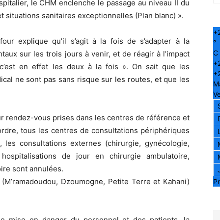
spitalier, le CHM enclenche le passage au niveau II du
t situations sanitaires exceptionnelles (Plan blanc) ».
+
ur explique qu’il s’agit à la fois de s’adapter à la
°
C
ux sur les trois jours à venir, et de réagir à l’impact
+
 c’est en effet les deux à la fois ». On sait que les
+
al ne sont pas sans risque sur les routes, et que les
M
Ve
ur rendez-vous prises dans les centres de référence et
rdre, tous les centres de consultations périphériques
 les consultations externes (chirurgie, gynécologie,
hospitalisations de jour en chirurgie ambulatoire,
ire sont annulées.
 (M’ramadoudou, Dzoumogne, Petite Terre et Kahani)
Pr
e mise en danger du personnel et des patients, la