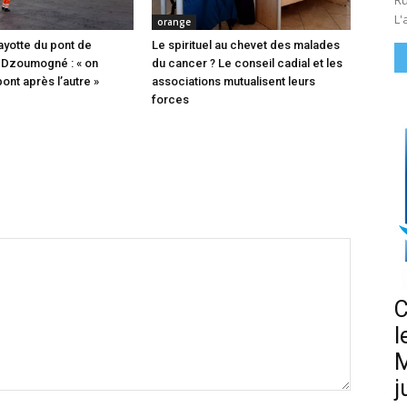
Ru
L'
orange
ayotte du pont de
Le spirituel au chevet des malades
 Dzoumogné : « on
du cancer ? Le conseil cadial et les
pont après l’autre »
associations mutualisent leurs
forces
C
l
M
j