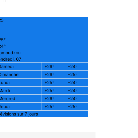
25
25°
24°
amoudzou
ndredi, 07
Samedi
+
26°
+
24°
Dimanche
+
26°
+
25°
Lundi
+
25°
+
24°
Mardi
+
25°
+
24°
Mercredi
+
26°
+
24°
Jeudi
+
25°
+
25°
évisions sur 7 jours