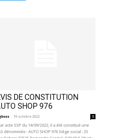
VIS DE CONSTITUTION
AUTO SHOP 976
gboss
-
19 octobre 2022
0
r acte SSP du 14/09/2022, il a été constitué une
S dénommée : AUTO SHOP 976 Siège social : 25