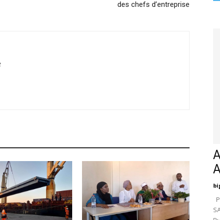
des chefs d’entreprise
t
A
bi
Pa
SA