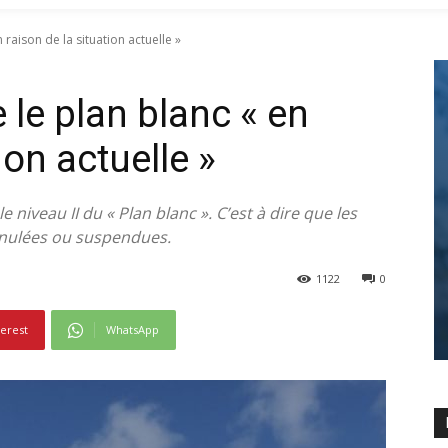
raison de la situation actuelle »
le plan blanc « en
ion actuelle »
 niveau II du « Plan blanc ». C’est à dire que les
annulées ou suspendues.
1122
0
terest
WhatsApp