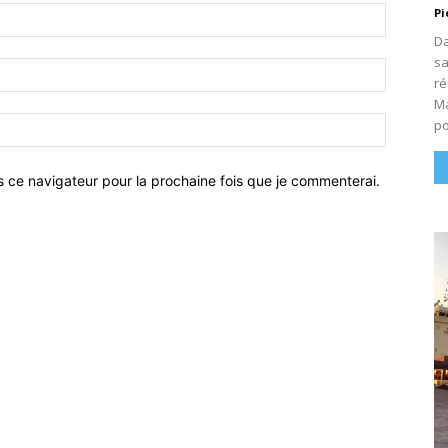
Nom
Pi
:*
Da
sa
Email
ré
:*
Ma
Site
po
:
s ce navigateur pour la prochaine fois que je commenterai.