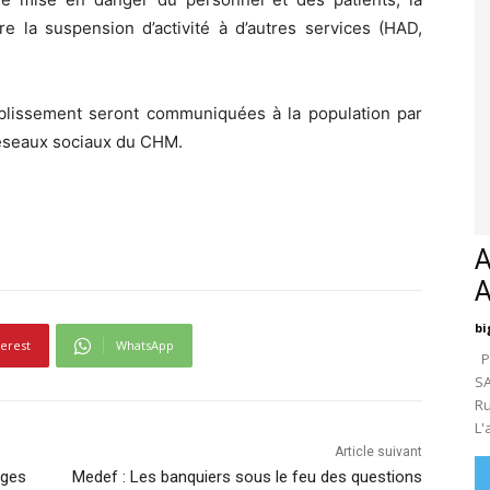
dre la suspension d’activité à d’autres services (HAD,
ablissement seront communiquées à la population par
réseaux sociaux du CHM.
A
bi
terest
WhatsApp
Pa
SA
Ru
L'
Article suivant
rges
Medef : Les banquiers sous le feu des questions