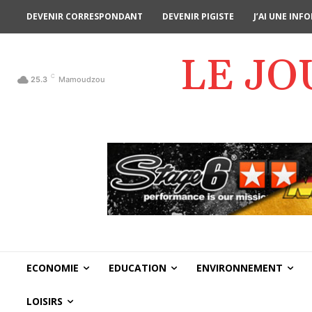
DEVENIR CORRESPONDANT
DEVENIR PIGISTE
J’AI UNE IN
LE J
C
25.3
Mamoudzou
ECONOMIE
EDUCATION
ENVIRONNEMENT
LOISIRS