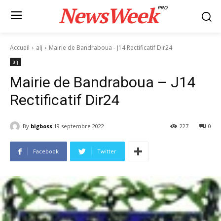
NewsWeek
PRO
Accueil
alj
Mairie de Bandraboua - J14 Rectificatif Dir24
alj
Mairie de Bandraboua – J14
Rectificatif Dir24
By
bigboss
19 septembre 2022
227
0
Facebook
Twitter