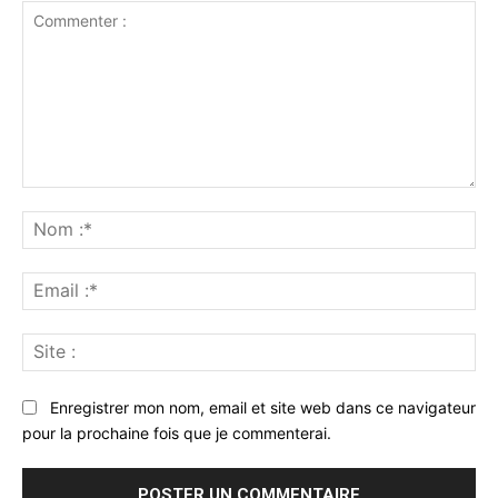
Commenter
:
No
:*
Ema
:*
Sit
:
Enregistrer mon nom, email et site web dans ce navigateur
pour la prochaine fois que je commenterai.