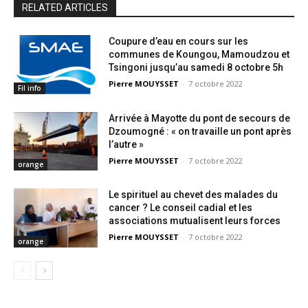
RELATED ARTICLES
Coupure d’eau en cours sur les
communes de Koungou, Mamoudzou et
Tsingoni jusqu’au samedi 8 octobre 5h
Pierre MOUYSSET
-
7 octobre 2022
Fil info
Arrivée à Mayotte du pont de secours de
Dzoumogné : « on travaille un pont après
l’autre »
Pierre MOUYSSET
-
7 octobre 2022
orange
Le spirituel au chevet des malades du
cancer ? Le conseil cadial et les
associations mutualisent leurs forces
Pierre MOUYSSET
-
7 octobre 2022
orange