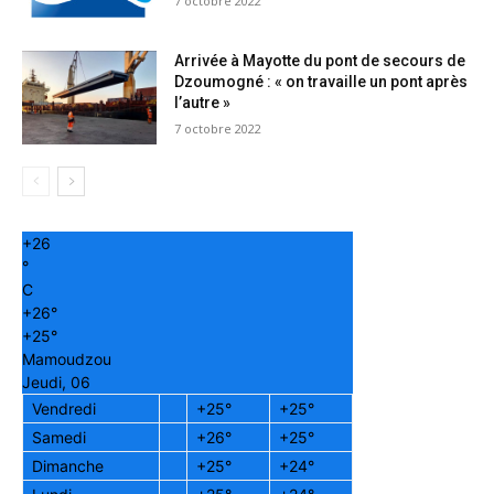
7 octobre 2022
Arrivée à Mayotte du pont de secours de
Dzoumogné : « on travaille un pont après
l’autre »
7 octobre 2022
+
26
°
C
+
26°
+
25°
Mamoudzou
Jeudi, 06
Vendredi
+
25°
+
25°
Samedi
+
26°
+
25°
Dimanche
+
25°
+
24°