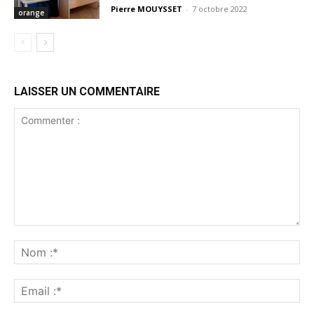
Pierre MOUYSSET
-
7 octobre 2022
orange
LAISSER UN COMMENTAIRE
Commenter
:
No
:*
Ema
:*