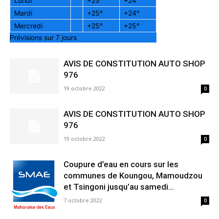
Lundi
+
25°
+
24°
Mardi
+
25°
+
24°
Mercredi
+
25°
+
25°
Prévisions sur 7 jours
AVIS DE CONSTITUTION AUTO SHOP
976
19 octobre 2022
0
AVIS DE CONSTITUTION AUTO SHOP
976
19 octobre 2022
0
Coupure d’eau en cours sur les
communes de Koungou, Mamoudzou
et Tsingoni jusqu’au samedi...
7 octobre 2022
0