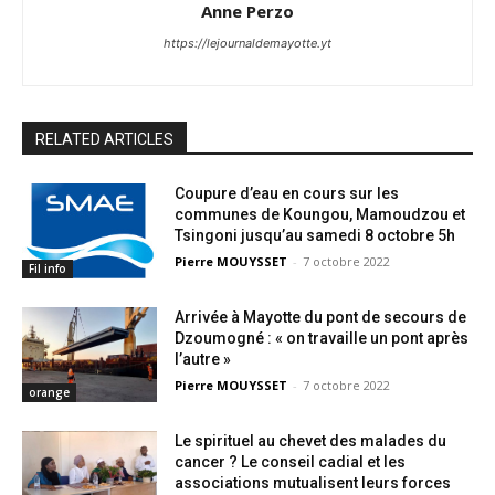
Anne Perzo
https://lejournaldemayotte.yt
RELATED ARTICLES
Coupure d’eau en cours sur les
communes de Koungou, Mamoudzou et
Tsingoni jusqu’au samedi 8 octobre 5h
Pierre MOUYSSET
-
7 octobre 2022
Fil info
Arrivée à Mayotte du pont de secours de
Dzoumogné : « on travaille un pont après
l’autre »
Pierre MOUYSSET
-
7 octobre 2022
orange
Le spirituel au chevet des malades du
cancer ? Le conseil cadial et les
associations mutualisent leurs forces