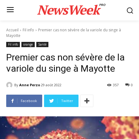
NewsWeek
PRO
Accueil
Fil info
Premier cas non sévère de la variole du singe à
Mayotte
Fil info
orange
Santé
Premier cas non sévère de la
variole du singe à Mayotte
By
Anne Perzo
29 août 2022
357
0
Facebook
Twitter