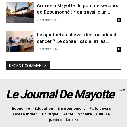
Arrivée à Mayotte du pont de secours
de Dzoumogné : « on travaille un...
7 octobre 2022
0
Le spirituel au chevet des malades du
cancer ? Le conseil cadial et les...
7 octobre 2022
0
RECENT COMMENTS
Le Journal De Mayotte
WEB
Economie
Education
Environnement
Faits divers
Océan Indien
Politique
Santé
Société
Culture
justice
Loisirs