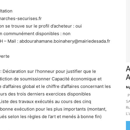
tation
.marches-securises.fr
n se trouve sur le profil d’acheteur : oui
on communément disponibles : non
 – Mail : abdourahamane.boinahery@mairiedesada.fr
verte
A
 : Déclaration sur l’honneur pour justifier que le
rdiction de soumissionner Capacité économique et
 d’affaires global et le chiffre d’affaires concernant les
bi
ours des trois derniers exercices disponibles
Pa
Liste des travaux exécutés au cours des cinq
SA
Ru
 bonne exécution pour les plus importants (montant,
L'
tués selon les règles de l’art et menés à bonne fin)