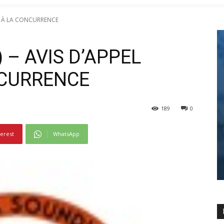
LIC À LA CONCURRENCE
6) – AVIS D’APPEL
NCURRENCE
189
0
terest
WhatsApp