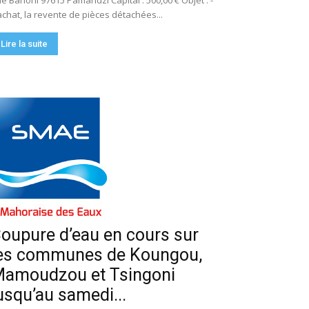
e Bahoni 97615 Pamandzi Capital : 500,00 € Objet : -
achat, la revente de pièces détachées...
Lire la suite
oupure d’eau en cours sur
es communes de Koungou,
amoudzou et Tsingoni
usqu’au samedi...