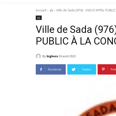
Accueil
alj
Ville de Sada (976) - AVIS D'APPEL PUB
alj
Ville de Sada (97
PUBLIC À LA CO
By
bigboss
26 août 2022
Facebook
Twitter
Pin