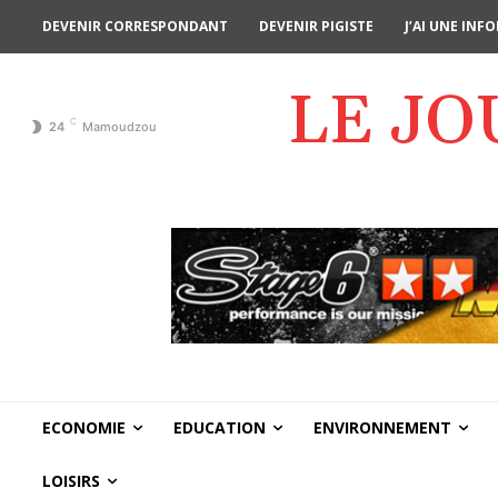
DEVENIR CORRESPONDANT
DEVENIR PIGISTE
J’AI UNE IN
LE J
C
24
Mamoudzou
ECONOMIE
EDUCATION
ENVIRONNEMENT
LOISIRS