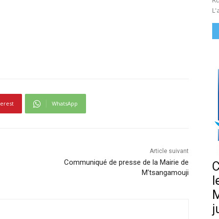
Ru
L'
terest
WhatsApp
Article suivant
Communiqué de presse de la Mairie de
C
M’tsangamouji
l
M
j