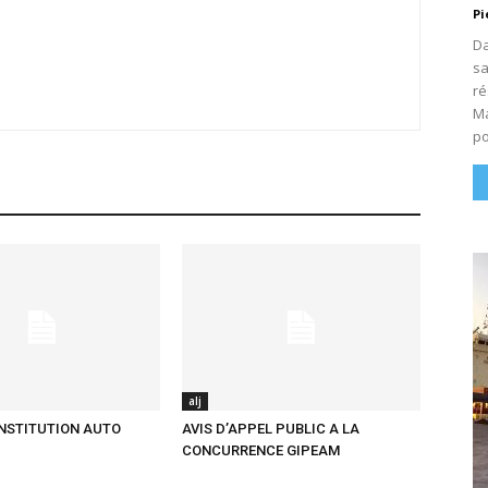
Pi
Da
sa
ré
Ma
po
alj
ONSTITUTION AUTO
AVIS D’APPEL PUBLIC A LA
CONCURRENCE GIPEAM