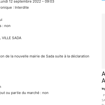
: Lundi 12 septembre 2022 – 09:03
onique : Interdite
ui
s : non
L VILLE SADA
on de la nouvelle mairie de Sada suite à la déclaration
A
n
bi
tout ou partie du marché : non
Pa
SA