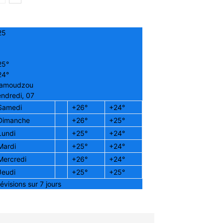
25
25°
24°
amoudzou
ndredi, 07
Samedi
+
26°
+
24°
Dimanche
+
26°
+
25°
Lundi
+
25°
+
24°
Mardi
+
25°
+
24°
Mercredi
+
26°
+
24°
Jeudi
+
25°
+
25°
évisions sur 7 jours