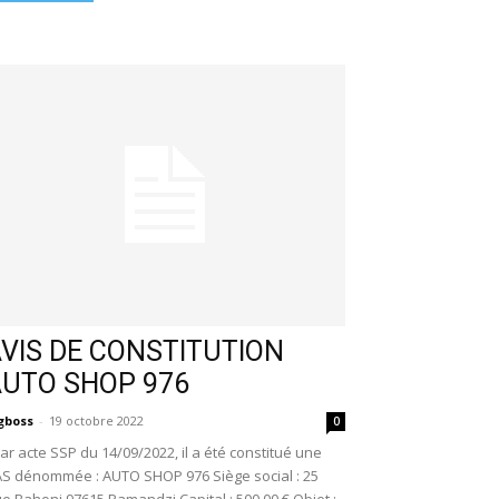
VIS DE CONSTITUTION
AUTO SHOP 976
gboss
-
19 octobre 2022
0
r acte SSP du 14/09/2022, il a été constitué une
S dénommée : AUTO SHOP 976 Siège social : 25