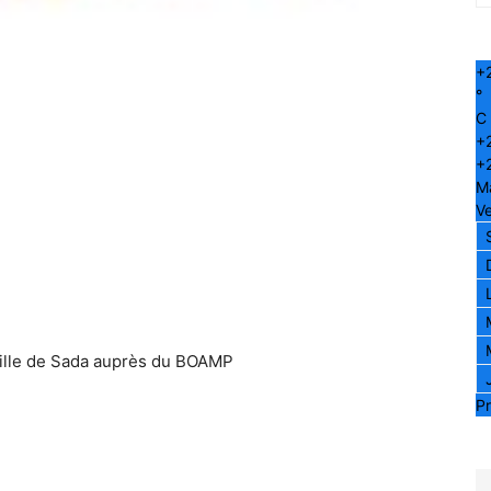
+
°
C
+
+
M
Ve
Ville de Sada auprès du BOAMP
Pr