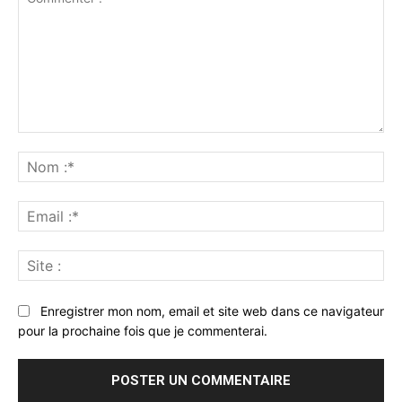
Commenter
:
No
:*
Ema
:*
Sit
:
Enregistrer mon nom, email et site web dans ce navigateur
pour la prochaine fois que je commenterai.