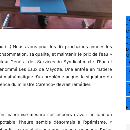
+
°
C
+
+
au (…) Nous avons pour les dix prochaines années les
M
sommation, sa qualité, et maintenir le prix de l’eau »
Ve
cteur Général des Services du Syndicat mixte d’Eau et
renommé Les Eaux de Mayotte. Une entrée en matière
asi mathématique d’un problème auquel la signature du
ésence du ministre Carenco- devrait remédier.
Pr
ion mahoraise mesure ses espoirs d’avoir un jour un
u potable, l’heure semble désormais à l’optimisme. «
aboutir aux résultats que nous nous proposons d’acter