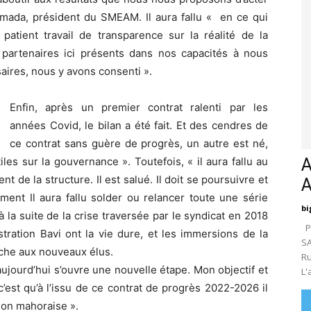
amada, président du SMEAM. Il aura fallu « en ce qui
patient travail de transparence sur la réalité de la
s partenaires ici présents dans nos capacités à nous
aires, nous y avons consenti ».
Enfin, après un premier contrat ralenti par les
années Covid, le bilan a été fait. Et des cendres de
ce contrat sans guère de progrès, un autre est né,
les sur la gouvernance ». Toutefois, « il aura fallu au
A
t de la structure. Il est salué. Il doit se poursuivre et
lement Il aura fallu solder ou relancer toute une série
bi
 à la suite de la crise traversée par le syndicat en 2018
Pa
tration Bavi ont la vie dure, et les immersions de la
SA
âche aux nouveaux élus.
Ru
ujourd’hui s’ouvre une nouvelle étape. Mon objectif et
L'
’est qu’à l’issu de ce contrat de progrès 2022-2026 il
tion mahoraise ».