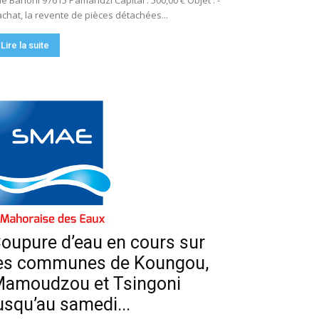
e Bahoni 97615 Pamandzi Capital : 500,00 € Objet : -
achat, la revente de pièces détachées...
Lire la suite
oupure d’eau en cours sur
es communes de Koungou,
amoudzou et Tsingoni
usqu’au samedi...