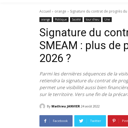
Accueil
orange
Signature du contrat de progrès du 
orange
Politique
Société
tour d'eau
Une
Signature du cont
SMEAM : plus de p
2026 ?
Parmi les dernières séquences de la visit
retiendra la signature du contrat de pro
permet une visibilité aussi bien financiè
sur le territoire. Vers une fin de la préc
By
Mathieu JANVIER
24 août 2022
Facebook
Twitter
Pin