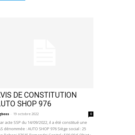
VIS DE CONSTITUTION
AUTO SHOP 976
gboss
-
19 octobre 2022
0
r acte SSP du 14/09/2022, il a été constitué une
S dénommée : AUTO SHOP 976 Siège social : 25