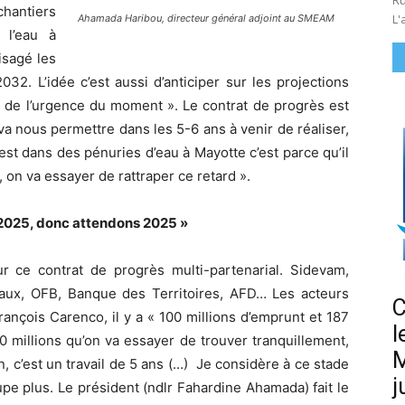
Ru
hantiers
L'
Ahamada Haribou, directeur général adjoint au SMEAM
 l’eau à
isagé les
032. L’idée c’est aussi d’anticiper sur les projections
 de l’urgence du moment ». Le contrat de progrès est
va nous permettre dans les 5-6 ans à venir de réaliser,
n est dans des pénuries d’eau à Mayotte c’est parce qu’il
, on va essayer de rattraper ce retard ».
n 2025, donc attendons 2025 »
ur ce contrat de progrès multi-partenarial. Sidevam,
aux, OFB, Banque des Territoires, AFD… Les acteurs
C
ançois Carenco, il y a « 100 millions d’emprunt et 187
l
0 millions qu’on va essayer de trouver tranquillement,
M
n, c’est un travail de 5 ans (…) Je considère à ce stade
j
pe plus. Le président (ndlr Fahardine Ahamada) fait le