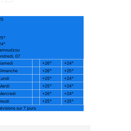
25
25°
24°
amoudzou
ndredi, 07
Samedi
+
26°
+
24°
Dimanche
+
26°
+
25°
Lundi
+
25°
+
24°
Mardi
+
25°
+
24°
Mercredi
+
26°
+
24°
Jeudi
+
25°
+
25°
évisions sur 7 jours