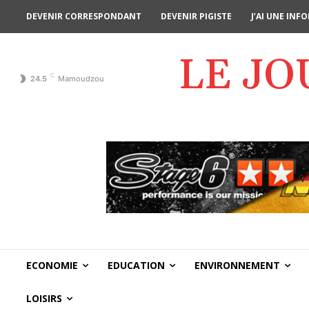
DEVENIR CORRESPONDANT
DEVENIR PIGISTE
J’AI UNE IN
LE J
C
24.5
Mamoudzou
ECONOMIE
EDUCATION
ENVIRONNEMENT
LOISIRS