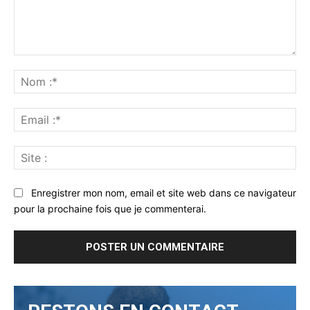
Commenter
:
No
:*
Ema
:*
Sit
:
Enregistrer mon nom, email et site web dans ce navigateur
pour la prochaine fois que je commenterai.