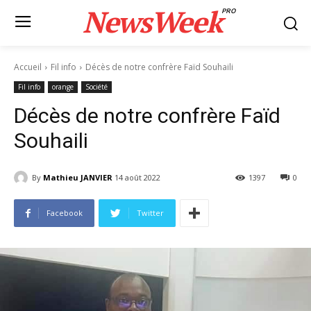
NewsWeek
PRO
Accueil
Fil info
Décès de notre confrère Faïd Souhaili
Fil info
orange
Société
Décès de notre confrère Faïd
Souhaili
By
Mathieu JANVIER
14 août 2022
1397
0
Facebook
Twitter