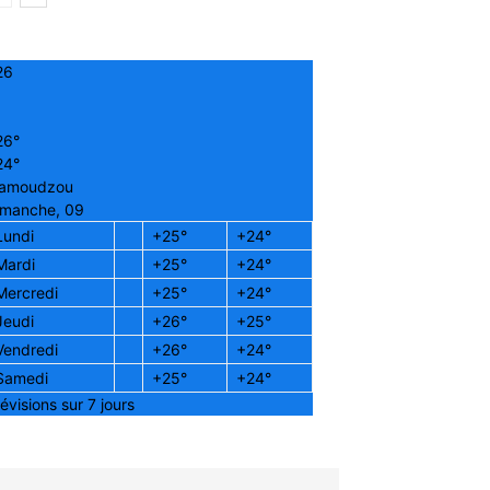
26
26°
24°
amoudzou
imanche, 09
Lundi
+
25°
+
24°
Mardi
+
25°
+
24°
Mercredi
+
25°
+
24°
Jeudi
+
26°
+
25°
Vendredi
+
26°
+
24°
Samedi
+
25°
+
24°
évisions sur 7 jours