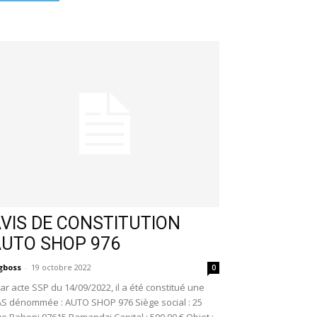
VIS DE CONSTITUTION
AUTO SHOP 976
gboss
-
19 octobre 2022
0
r acte SSP du 14/09/2022, il a été constitué une
S dénommée : AUTO SHOP 976 Siège social : 25