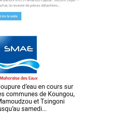
e Bahoni 97615 Pamandzi Capital : 500,00 € Objet : -
achat, la revente de pièces détachées...
Lire la suite
oupure d’eau en cours sur
es communes de Koungou,
amoudzou et Tsingoni
usqu’au samedi...