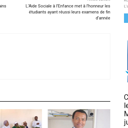
Ru
ains
L’Aide Sociale à l’Enfance met à l’honneur les
L'
étudiants ayant réussi leurs examens de fin
d’année
C
l
M
j