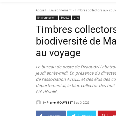
Accueil
Environnement
Timbres collectors aux couleu
Environnement
Société
Une
Timbres collectors
biodiversité de Ma
au voyage
Le bureau de poste de Dzaoudzi Labattoir
jeudi après-midi. En présence du directe
de l’association ATOLL, et des élus des 
départemental, le bloc collector des huit 
été dévoilé.
By
Pierre MOUYSSET
5 août 2022
Facebook
Twitter
Pin