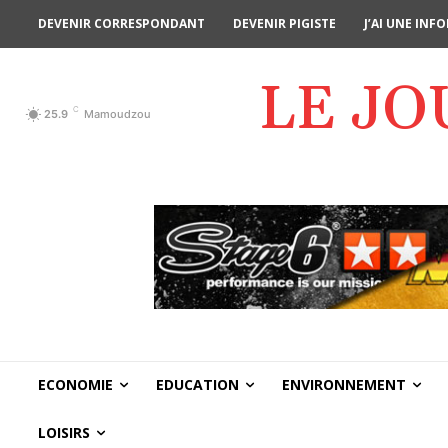
DEVENIR CORRESPONDANT
DEVENIR PIGISTE
J’AI UNE IN
LE J
C
25.9
Mamoudzou
ECONOMIE
EDUCATION
ENVIRONNEMENT
LOISIRS