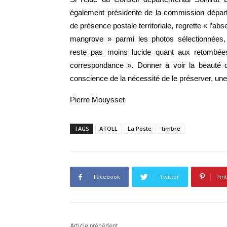
également présidente de la commission départ
de présence postale territoriale, regrette « l’abs
mangrove » parmi les photos sélectionnées, e
reste pas moins lucide quant aux retombées
correspondance ». Donner à voir la beauté de
conscience de la nécessité de le préserver, une
Pierre Mouysset
TAGS
ATOLL
La Poste
timbre
Facebook
Twitter
Pin
Article précédent