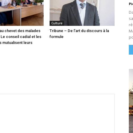
Pi
Da
sa
Culture
ré
Ma
l au chevet des malades
Tribune – De l’art du discours à la
po
Le conseil cadial et les
formule
s mutualisent leurs