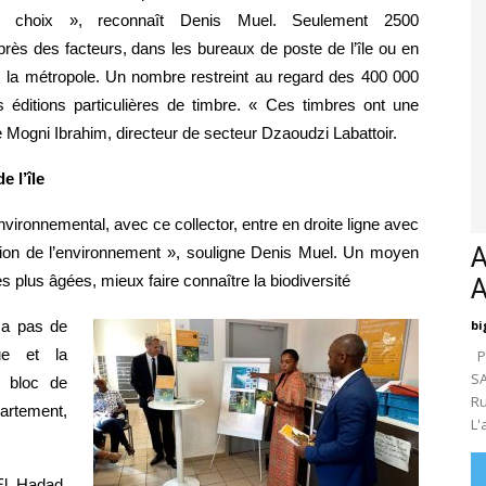
choix », reconnaît Denis Muel. Seulement 2500 
rès des facteurs, dans les bureaux de poste de l’île ou en 
is la métropole. Un nombre restreint au regard des 400 000 
 éditions particulières de timbre. « Ces timbres ont une 
se Mogni Ibrahim, directeur de secteur Dzaoudzi Labattoir.
e l’île
ironnemental, avec ce collector, entre en droite ligne 
avec 
A
ion de l’environnement », souligne Denis Muel. Un moyen 
nes plus âgées, mieux faire connaître la biodiversité
bi
 a pas de 
ue et la 
Pa
SA
 bloc de 
Ru
artement, 
L'
l Hadad, 