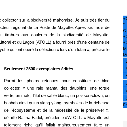
+
collector sur la biodiversité mahoraise. Je suis très fier du 
°
irecteur régional de La Poste de Mayotte. Après six mois de 
C
huit timbres aux couleurs de la biodiversité de Mayotte. 
+
 Littoral et du Lagon (ATOLL) a fourni près d’une centaine de 
+
M
te qui ont opéré la sélection « lors d’un futari », précise le 
D
Seulement 2500 exemplaires édités
Parmi les photos retenues pour constituer ce bloc 
collector, « une raie manta, des dauphins, une tortue 
verte, un maki, l’îlot de sable blanc, un poisson-clown, un 
baobab ainsi qu’un ylang ylang, symboles de la richesse 
Pr
de l’écosystème et de la nécessité de le préserver », 
détaille Raima Fadul, présidente d’ATOLL. « Mayotte est 
tellement riche qu’il fallait malheureusement faire un 