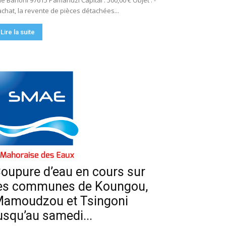
e Bahoni 97615 Pamandzi Capital : 500,00 € Objet : -
achat, la revente de pièces détachées...
Lire la suite
oupure d’eau en cours sur
es communes de Koungou,
amoudzou et Tsingoni
usqu’au samedi...