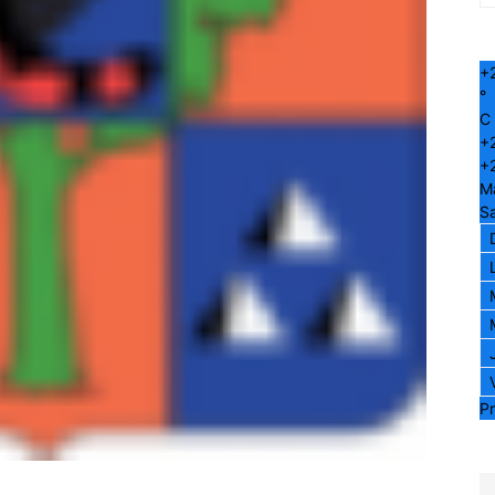
+
°
C
+
+
M
S
Pr