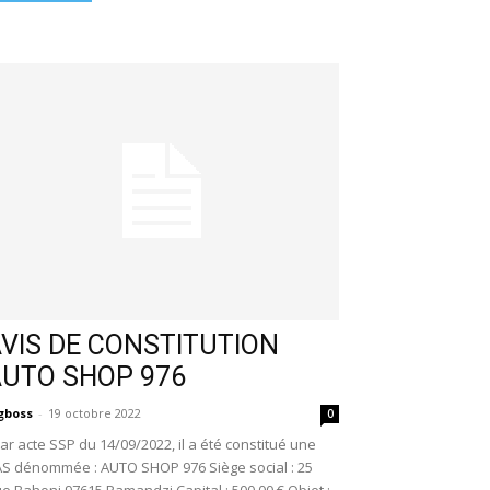
VIS DE CONSTITUTION
AUTO SHOP 976
gboss
-
19 octobre 2022
0
r acte SSP du 14/09/2022, il a été constitué une
S dénommée : AUTO SHOP 976 Siège social : 25