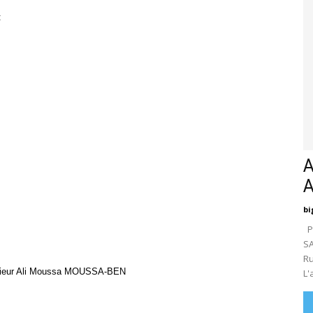
:
A
bi
Pa
SA
Ru
onsieur Ali Moussa MOUSSA-BEN
L'