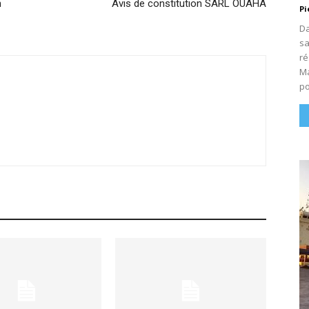
n
Avis de constitution SARL OUAHA
Pi
Da
sa
ré
Ma
po