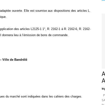
 adaptée ouverte. Elle est soumise aux dispositions des articles L.
ique.
lication des articles L2125-1 1°, R. 2162-1 à R. 2162-6, R. 2162-
Il donnera lieu à l’émission de bons de commande.
– Ville de Bandrélé
A
bi
Pa
iques du marché sont indiquées dans les cahiers des charges.
SA