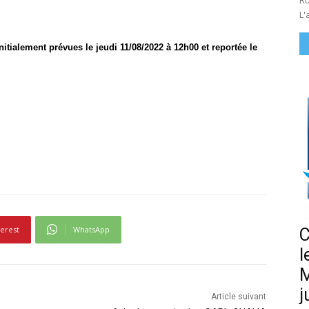
Ru
L'
nitialement prévues le jeudi 11/08/2022 à 12h00 et reportée le
terest
WhatsApp
C
l
M
j
Article suivant