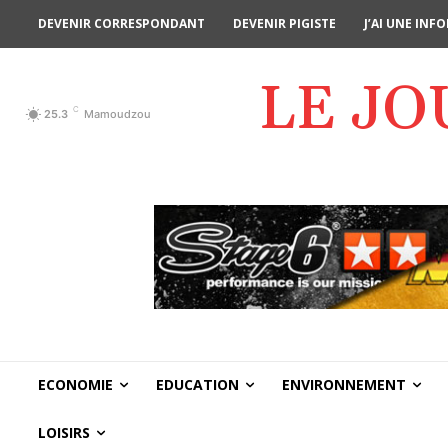
DEVENIR CORRESPONDANT
DEVENIR PIGISTE
J’AI UNE IN
LE J
C
25.3
Mamoudzou
ECONOMIE
EDUCATION
ENVIRONNEMENT
LOISIRS