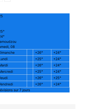
25
25°
24°
amoudzou
amedi, 08
Dimanche
+
26°
+
24°
Lundi
+
25°
+
24°
Mardi
+
26°
+
24°
Mercredi
+
25°
+
24°
Jeudi
+
26°
+
25°
Vendredi
+
26°
+
24°
évisions sur 7 jours