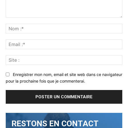
Commenter
:
No
:*
Ema
:*
Sit
:
Enregistrer mon nom, email et site web dans ce navigateur
pour la prochaine fois que je commenterai.
RESTONS EN CONTACT