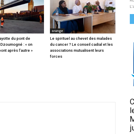
Ru
L'
orange
ayotte du pont de
Le spirituel au chevet des malades
 Dzoumogné : « on
du cancer ? Le conseil cadial et les
pont après l’autre »
associations mutualisent leurs
forces
C
l
M
j