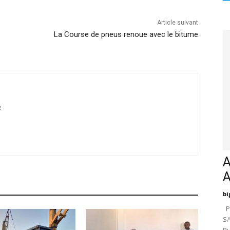
Article suivant
La Course de pneus renoue avec le bitume
t
A
bi
Pa
SA