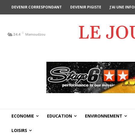
DEVENIR CORRESPONDANT
DEVENIR PIGISTE
J’AI UNE IN
LE J
C
24.4
Mamoudzou
ECONOMIE
EDUCATION
ENVIRONNEMENT
LOISIRS