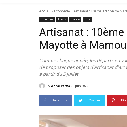
Accueil
Economie
Artisanat : 10ème édition de M
Economie
Loisirs
orange
Une
Artisanat : 10ème
Mayotte à Mamo
Comme chaque année, les départs en vacan
de proposer des objets d'artisanat d'art t
à partir du 5 juillet.
By
Anne Perzo
26 juin 2022
Facebook
Twitter
Pin