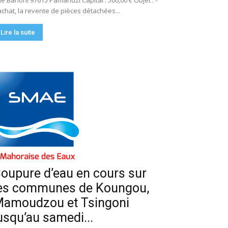
e Bahoni 97615 Pamandzi Capital : 500,00 € Objet : -
achat, la revente de pièces détachées...
Lire la suite
oupure d’eau en cours sur
es communes de Koungou,
amoudzou et Tsingoni
usqu’au samedi...