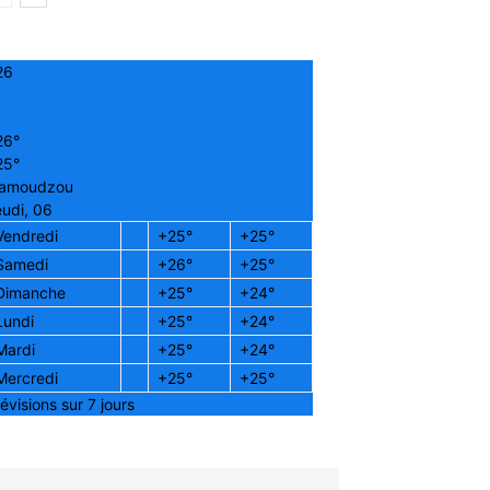
26
26°
25°
amoudzou
udi, 06
Vendredi
+
25°
+
25°
Samedi
+
26°
+
25°
Dimanche
+
25°
+
24°
Lundi
+
25°
+
24°
Mardi
+
25°
+
24°
Mercredi
+
25°
+
25°
évisions sur 7 jours