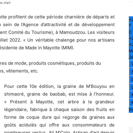
s d'art
te profitent de cette période charnière de départs et
+
u sein de l’Agence d’attractivité et de développement
°
ent Comité du Tourisme), à Mamoudzou. Les visiteurs
C
+
illet 2022. « Un véritable chalenge pour nos artisans
+
présidente de Made in Mayotte (MIM).
M
Je
ires de mode, produits cosmétiques, produits du
es, vêtements, etc.
Pour cette 10e édition, la graine de M’Bouyou en
shimaoré, graine de baobab, est mise à l’honneur.
« Présent à Mayotte, cet arbre à la grandeur
légendaire, fabrique à chaque saison des fruits en
Pr
forme de coque dure qui regorge de graines aux
goûts acidulés qui offre aux consommateurs de
nombreuses vertus. Ali M’Colo, Artisan d’art depuis