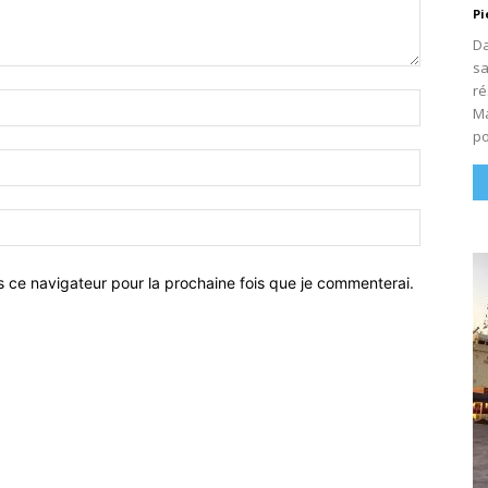
Pi
Da
sa
ré
Nom
Ma
:*
po
Email
:*
Site
:
s ce navigateur pour la prochaine fois que je commenterai.