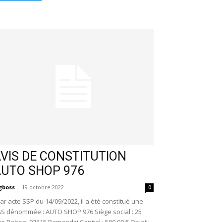
VIS DE CONSTITUTION
AUTO SHOP 976
gboss
-
19 octobre 2022
0
r acte SSP du 14/09/2022, il a été constitué une
S dénommée : AUTO SHOP 976 Siège social : 25