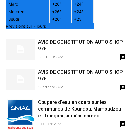
Mardi
+
26°
+
24°
Mercredi
+
26°
+
24°
Jeudi
+
26°
+
25°
Prévisions sur 7 jours
AVIS DE CONSTITUTION AUTO SHOP
976
19 octobre 2022
0
AVIS DE CONSTITUTION AUTO SHOP
976
19 octobre 2022
0
Coupure d’eau en cours sur les
communes de Koungou, Mamoudzou
et Tsingoni jusqu’au samedi...
7 octobre 2022
0