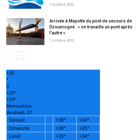
7 octobre 2022
Arrivée à Mayotte du pont de secours de
Dzoumogné : « on travaille un pont après
l’autre »
7 octobre 2022
+
25
°
C
+
25°
+
24°
Mamoudzou
Vendredi, 07
Samedi
+
26°
+
24°
Dimanche
+
26°
+
25°
Lundi
+
25°
+
24°