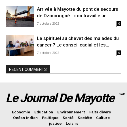
Arrivée à Mayotte du pont de secours
de Dzoumogné : « on travaille un...
7 octobre 2022
0
Le spirituel au chevet des malades du
cancer ? Le conseil cadial et les...
7 octobre 2022
0
RECENT COMMENTS
Le Journal De Mayotte
WEB
Economie
Education
Environnement
Faits divers
Océan Indien
Politique
Santé
Société
Culture
justice
Loisirs