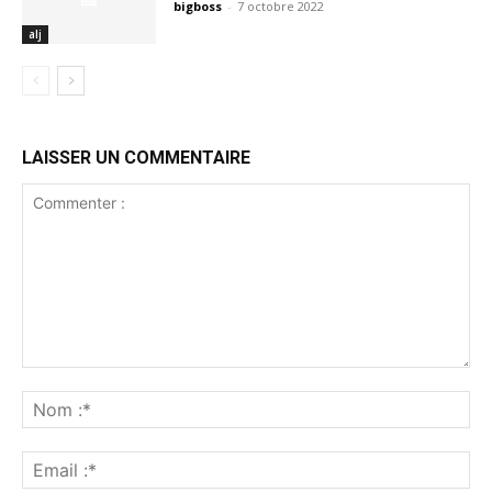
bigboss
-
7 octobre 2022
alj
LAISSER UN COMMENTAIRE
Commenter
:
No
:*
Ema
:*