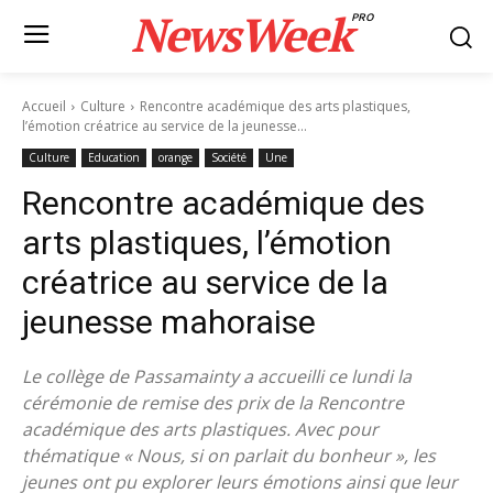
NewsWeek
PRO
Accueil
Culture
Rencontre académique des arts plastiques,
l’émotion créatrice au service de la jeunesse...
Culture
Education
orange
Société
Une
Rencontre académique des
arts plastiques, l’émotion
créatrice au service de la
jeunesse mahoraise
Le collège de Passamainty a accueilli ce lundi la
cérémonie de remise des prix de la Rencontre
académique des arts plastiques. Avec pour
thématique « Nous, si on parlait du bonheur », les
jeunes ont pu explorer leurs émotions ainsi que leur