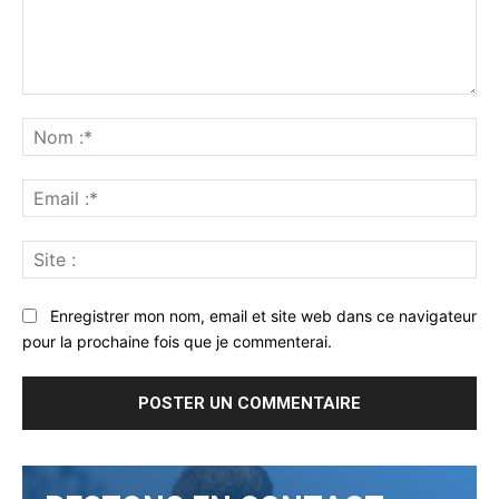
Commenter
:
No
:*
Ema
:*
Sit
:
Enregistrer mon nom, email et site web dans ce navigateur
pour la prochaine fois que je commenterai.