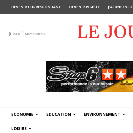
DEVENIR CORRESPONDANT
DEVENIR PIGISTE
J’AI UNE IN
LE J
C
24.9
Mamoudzou
ECONOMIE
EDUCATION
ENVIRONNEMENT
LOISIRS