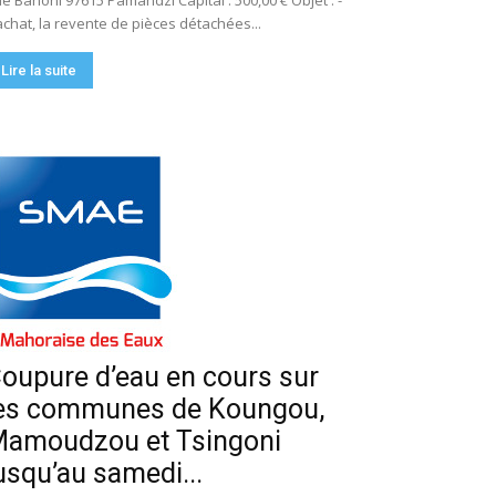
e Bahoni 97615 Pamandzi Capital : 500,00 € Objet : -
achat, la revente de pièces détachées...
Lire la suite
oupure d’eau en cours sur
es communes de Koungou,
amoudzou et Tsingoni
usqu’au samedi...