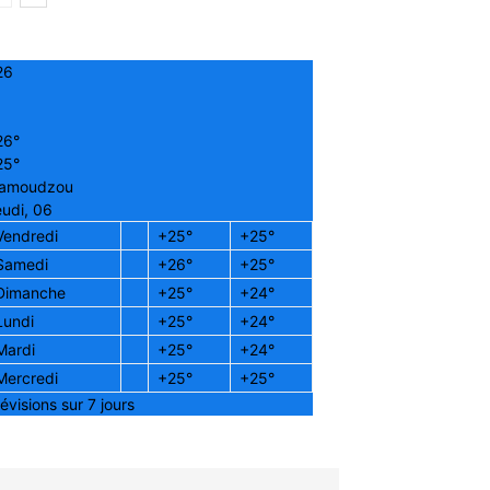
26
26°
25°
amoudzou
udi, 06
Vendredi
+
25°
+
25°
Samedi
+
26°
+
25°
Dimanche
+
25°
+
24°
Lundi
+
25°
+
24°
Mardi
+
25°
+
24°
Mercredi
+
25°
+
25°
évisions sur 7 jours