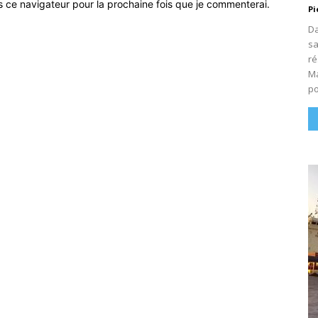
s ce navigateur pour la prochaine fois que je commenterai.
Pi
Da
sa
ré
Ma
po