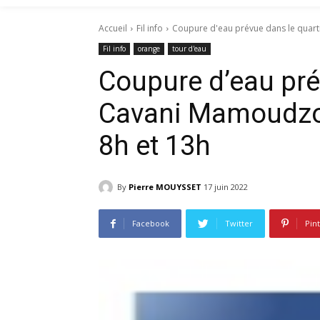
Accueil
Fil info
Coupure d'eau prévue dans le quarti
Fil info
orange
tour d'eau
Coupure d’eau pré
Cavani Mamoudzou 
8h et 13h
By
Pierre MOUYSSET
17 juin 2022
Facebook
Twitter
Pin