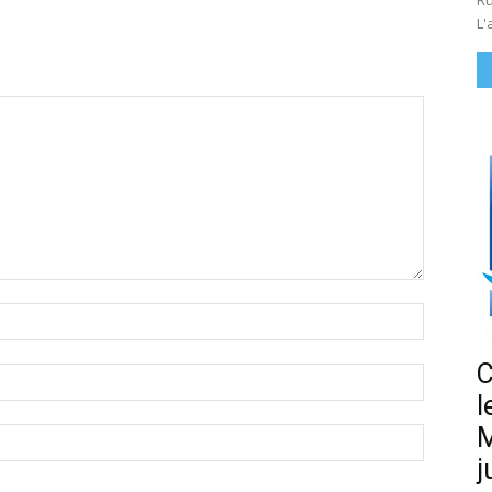
Ru
L'
Nom
:*
C
Email
:*
l
M
Site
:
j