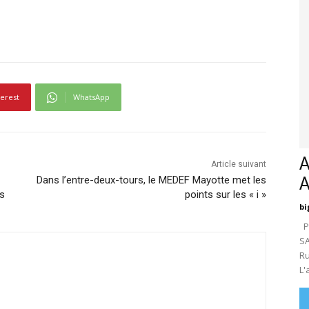
terest
WhatsApp
A
Article suivant
Dans l’entre-deux-tours, le MEDEF Mayotte met les
es
points sur les « i »
bi
Pa
SA
Ru
L'