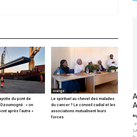
orange
A
ayotte du pont de
Le spirituel au chevet des malades
 Dzoumogné : « on
du cancer ? Le conseil cadial et les
pont après l’autre »
associations mutualisent leurs
bi
forces
Pa
SA