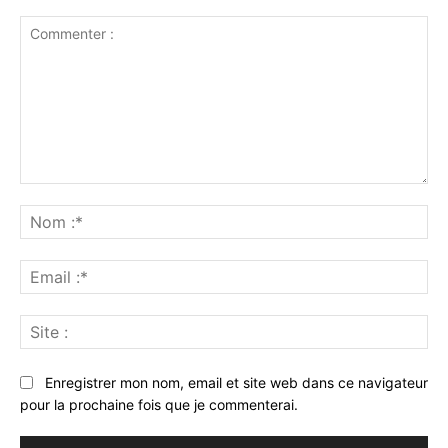
Commenter
:
No
:*
Ema
:*
Sit
:
Enregistrer mon nom, email et site web dans ce navigateur
pour la prochaine fois que je commenterai.