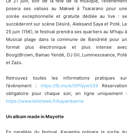
Le 21 juin, soir de la fête de la musique, l’événement
posera ses valises au Makwé à Tsararano pour une
soirée exceptionnelle et gratuite dédiée au live : se
succéderont sur scène Désiré, Aleksand Saya et Poté. Le
25 juin (15€), le festival prendra ses quartiers au M’haju à
Musical plage dans la commune de Bandrélé pour un
format plus électronique et plus intense avec
BoogzBrown, Bamao Yendé, DJ Gil, Luminesceance, Poté
et Zazu.
Retrouvez toutes les informations pratiques sur
l’évènement :
https://fb.me/e/3lPQywSS9
Réservation
obligatoire pour chaque soir, en ligne uniquement :
https://www.billetweb.fr/kayambanne
Un album made in Mayotte
En parallèle du festival, Kayamba prépare la sortie du