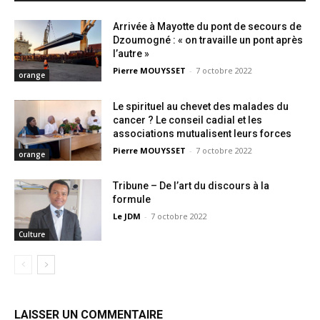
Arrivée à Mayotte du pont de secours de
Dzoumogné : « on travaille un pont après
l’autre »
Pierre MOUYSSET
-
7 octobre 2022
orange
Le spirituel au chevet des malades du
cancer ? Le conseil cadial et les
associations mutualisent leurs forces
Pierre MOUYSSET
-
7 octobre 2022
orange
Tribune – De l’art du discours à la
formule
Le JDM
-
7 octobre 2022
Culture
LAISSER UN COMMENTAIRE