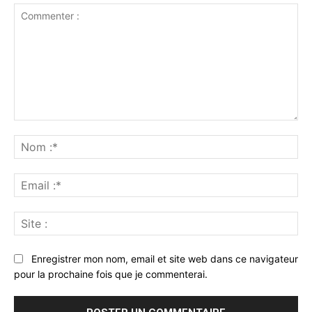
Commenter
:
No
:*
Ema
:*
Sit
:
Enregistrer mon nom, email et site web dans ce navigateur
pour la prochaine fois que je commenterai.