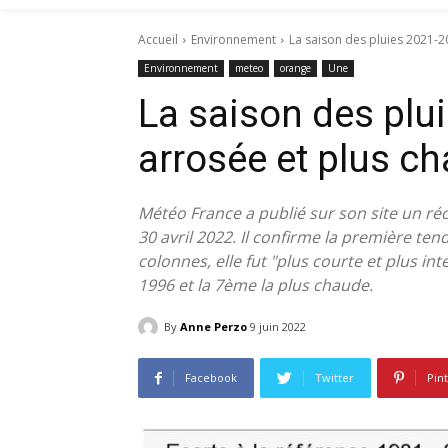
Accueil
Environnement
La saison des pluies 2021-2
Environnement
meteo
orange
Une
La saison des plui
arrosée et plus c
Météo France a publié sur son site un réca
30 avril 2022. Il confirme la première t
colonnes, elle fut "plus courte et plus in
1996 et la 7ème la plus chaude.
By
Anne Perzo
9 juin 2022
Facebook
Twitter
Pin