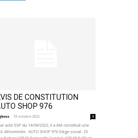
VIS DE CONSTITUTION
AUTO SHOP 976
gboss
-
19 octobre 2022
0
r acte SSP du 14/09/2022, il a été constitué une
S dénommée : AUTO SHOP 976 Siège social : 25