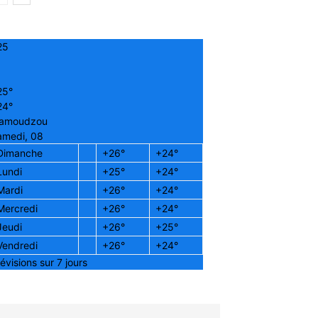
25
25°
24°
amoudzou
amedi, 08
Dimanche
+
26°
+
24°
Lundi
+
25°
+
24°
Mardi
+
26°
+
24°
Mercredi
+
26°
+
24°
Jeudi
+
26°
+
25°
Vendredi
+
26°
+
24°
évisions sur 7 jours