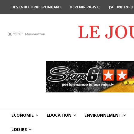
DEVENIR CORRESPONDANT
DEVENIR PIGISTE
J’AI UNE IN
LE J
C
25.2
Mamoudzou
ECONOMIE
EDUCATION
ENVIRONNEMENT
LOISIRS