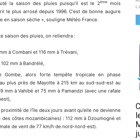
Ru
ème
uté la saison des pluies puisqu’il est le 2
mois
L'
vril le plus arrosé depuis 1996. C’est de bonne augure
rée en saison sèche », souligne Météo France.
e saison des pluies, on retiendra :
 mm à Combani et 116 mm à Trévani,
t 102 mm à Bandrélé,
e Gombe, alors forte tempête tropicale en phase
le au plus près de Mayotte à 215 km au sud-sud-est au
89 mm à Vahibé et 75 mm à Pamandzi (avec une rafale
est),
C
à proximité de l’île deux jours avant qu’elle ne devienne
l
té des côtes mozambicaines) : 112 mm à Dzoumogné et
M
male de vent de 77 km/h de nord-nord-est).
j