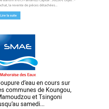
e Bahoni 97615 Pamandzi Capital : 500,00 € Objet : -
achat, la revente de pièces détachées...
Lire la suite
oupure d’eau en cours sur
es communes de Koungou,
amoudzou et Tsingoni
usqu’au samedi...