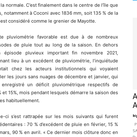
 normale. C’est finalement dans le centre de l’île que
ts, notamment à Coconi avec 1836 mm, soit 135 % de la
e est considéré comme le grenier de Mayotte.
te pluviométrie favorable est due à de nombreux
sodes de pluie tout au long de la saison. En dehors
n épisode pluvieux important fin novembre 2021,
nant lieu à un excédent de pluviométrie, l’inquiétude
ntait chez les acteurs institutionnels qui voyaient
iler les jours sans nuages de décembre et janvier, qui
 enregistré un déficit pluviométrique respectifs de
 et 15%, mois pendant lesquels démarre la saison des
A
ies habituellement.
bi
le-ci s’est rattrapée sur les mois suivants qui furent
édentaires : 70 % d’excédent de pluie en février, 15 %
Pa
SA
mars, 90 % en avril. « Ce dernier mois clôture donc en