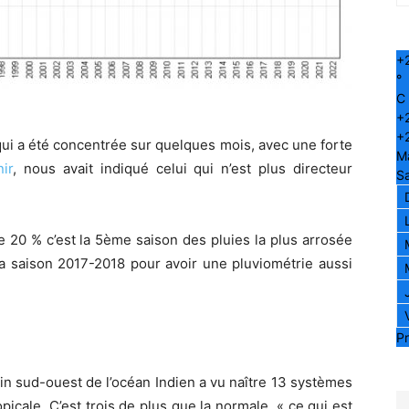
+
°
C
+
+
 qui a été concentrée sur quelques mois, avec une forte
M
nir
, nous avait indiqué celui qui n’est plus directeur
S
20 % c’est la 5ème saison des pluies la plus arrosée
la saison 2017-2018 pour avoir une pluviométrie aussi
Pr
in sud-ouest de l’océan Indien a vu naître 13 systèmes
icale. C’est trois de plus que la normale, « ce qui est