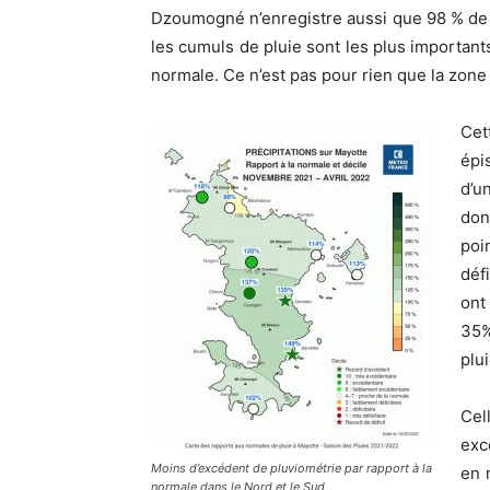
Dzoumogné n’enregistre aussi que 98 % de la
les cumuls de pluie sont les plus importan
normale. Ce n’est pas pour rien que la zon
Cet
épi
d’u
don
poi
déf
ont
35%
plu
Cel
exc
Moins d’excédent de pluviométrie par rapport à la
en 
normale dans le Nord et le Sud