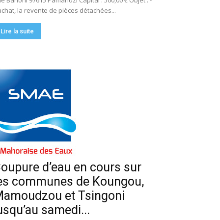
e Bahoni 97615 Pamandzi Capital : 500,00 € Objet : -
achat, la revente de pièces détachées...
Lire la suite
oupure d’eau en cours sur
es communes de Koungou,
amoudzou et Tsingoni
usqu’au samedi...