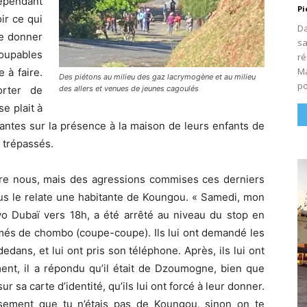
cependant
Pi
ir ce qui
Da
te donner
sa
oupables
ré
Ma
 à faire.
Des piétons au milieu des gaz lacrymogène et au milieu
po
orter de
des allers et venues de jeunes cagoulés
e plait à
eantes sur la présence à la maison de leurs enfants de
s trépassés.
rière nous, mais des agressions commises ces derniers
us le relate une habitante de Koungou. « Samedi, mon
vo Dubaï vers 18h, a été arrêté au niveau du stop en
armés de chombo (coupe-coupe). Ils lui ont demandé les
dedans, et lui ont pris son téléphone. Après, ils lui ont
ent, il a répondu qu’il était de Dzoumogne, bien que
ur sa carte d’identité, qu’ils lui ont forcé à leur donner.
reusement que tu n’étais pas de Koungou, sinon on te