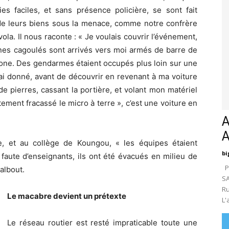
es faciles, et sans présence policière, se sont fait
er de leurs biens sous la menace, comme notre confrère
la. Il nous raconte : « Je voulais couvrir l’événement,
unes cagoulés sont arrivés vers moi armés de barre de
one. Des gendarmes étaient occupés plus loin sur une
 ai donné, avant de découvrir en revenant à ma voiture
e pierres, cassant la portière, et volant mon matériel
ement fracassé le micro à terre », c’est une voiture en
A
e, et au collège de Koungou, « les équipes étaient
bi
 faute d’enseignants, ils ont été évacués en milieu de
Pa
albout.
SA
Ru
Le macabre devient un prétexte
L'
Le réseau routier est resté impraticable toute une