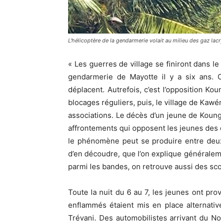
L'hélicoptère de la gendarmerie volait au milieu des gaz l
« Les guerres de village se finiront dans l
gendarmerie de Mayotte il y a six ans. 
déplacent. Autrefois, c’est l’opposition K
blocages réguliers, puis, le village de Kaw
associations. Le décès d’un jeune de Koun
affrontements qui opposent les jeunes des 
le phénomène peut se produire entre deux 
d’en découdre, que l’on explique généraleme
parmi les bandes, on retrouve aussi des sco
Toute la nuit du 6 au 7, les jeunes ont pr
enflammés étaient mis en place alternativ
Trévani. Des automobilistes arrivant du N