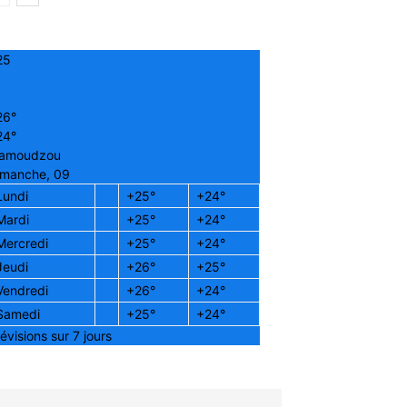
25
26°
24°
amoudzou
imanche, 09
Lundi
+
25°
+
24°
Mardi
+
25°
+
24°
Mercredi
+
25°
+
24°
Jeudi
+
26°
+
25°
Vendredi
+
26°
+
24°
Samedi
+
25°
+
24°
évisions sur 7 jours