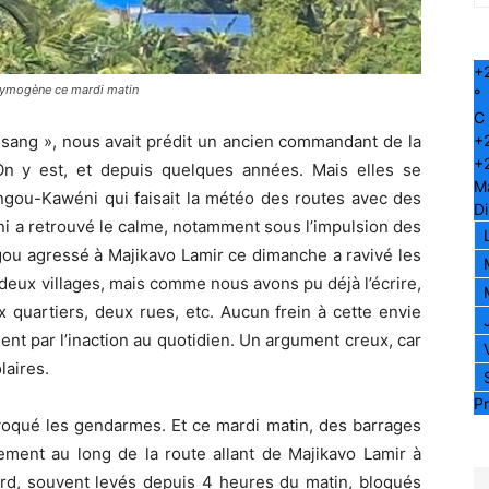
+
acrymogène ce mardi matin
°
C
e sang », nous avait prédit un ancien commandant de la
+
+
On y est, et depuis quelques années. Mais elles se
M
oungou-Kawéni qui faisait la météo des routes avec des
D
éni a retrouvé le calme, notamment sous l’impulsion des
gou agressé à Majikavo Lamir ce dimanche a ravivé les
deux villages, mais comme nous avons pu déjà l’écrire,
quartiers, deux rues, etc. Aucun frein à cette envie
nt par l’inaction au quotidien. Un argument creux, car
laires.
Pr
ovoqué les gendarmes. Et ce mardi matin, des barrages
ement au long de la route allant de Majikavo Lamir à
ord, souvent levés depuis 4 heures du matin, bloqués