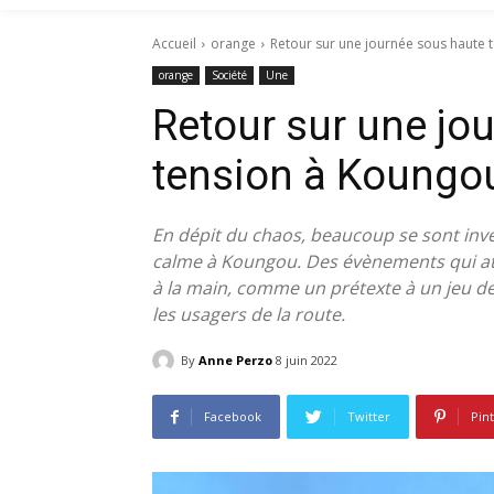
Accueil
orange
Retour sur une journée sous haute 
orange
Société
Une
Retour sur une jo
tension à Koungo
En dépit du chaos, beaucoup se sont inv
calme à Koungou. Des évènements qui atti
à la main, comme un prétexte à un jeu de 
les usagers de la route.
By
Anne Perzo
8 juin 2022
Facebook
Twitter
Pin