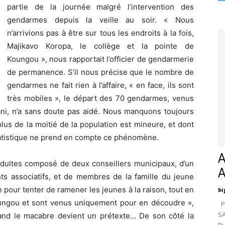
partie de la journée malgré l’intervention des
gendarmes depuis la veille au soir. « Nous
n’arrivions pas à être sur tous les endroits à la fois,
Majikavo Koropa, le collège et la pointe de
Koungou », nous rapportait l’officier de gendarmerie
de permanence. S’il nous précise que le nombre de
gendarmes ne fait rien à l’affaire, « en face, ils sont
très mobiles », le départ des 70 gendarmes, venus
i, n’a sans doute pas aidé. Nous manquons toujours
t plus de la moitié de la population est mineure, et dont
tatistique ne prend en compte ce phénomène.
A
’adultes composé de deux conseillers municipaux, d’un
ts associatifs, et de membres de la famille du jeune
pour tenter de ramener les jeunes à la raison, tout en
bi
ungou et sont venus uniquement pour en découdre »,
Pa
SA
and le macabre devient un prétexte… De son côté la