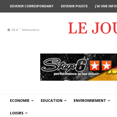
DEVENIR CORRESPONDANT
DEVENIR PIGISTE
J’AI UNE IN
LE J
C
25.4
Mamoudzou
ECONOMIE
EDUCATION
ENVIRONNEMENT
LOISIRS