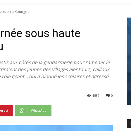
tension à Koungou
urnée sous haute
u
estis aux côtés de la gendarmerie pour ramener le
raient des jeunes des villages alentours, cailloux
rôle géant... qui a bloqué les scolaires et agressé
1532
0
terest
WhatsApp