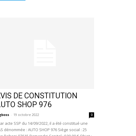
VIS DE CONSTITUTION
AUTO SHOP 976
gboss
-
19 octobre 2022
0
r acte SSP du 14/09/2022, il a été constitué une
S dénommée : AUTO SHOP 976 Siège social : 25