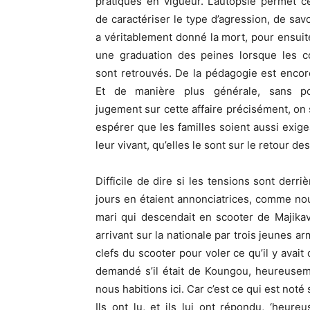
pratiques en vigueur. L’autopsie permet 
de caractériser le type d’agression, de savo
a véritablement donné la mort, pour ensui
une graduation des peines lorsque les c
sont retrouvés. De la pédagogie est encore
Et de manière plus générale, sans p
jugement sur cette affaire précisément, on s
espérer que les familles soient aussi exig
leur vivant, qu’elles le sont sur le retour de
Difficile de dire si les tensions sont der
jours en étaient annonciatrices, comme no
mari qui descendait en scooter de Majika
arrivant sur la nationale par trois jeunes 
clefs du scooter pour voler ce qu’il y avait 
demandé s’il était de Koungou, heureusem
nous habitions ici. Car c’est ce qui est noté s
Ils ont lu, et ils lui ont répondu, ‘heu