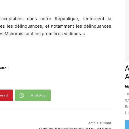
acceptables dans notre République, renforcent la
outes les délinquances, et notamment les délinquances
s Mahorais sont les premières victimes. »
A
otte
bi
Pa
terest
WhatsApp
SA
Ru
L'
Article suivant