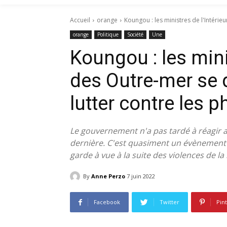
Accueil
orange
Koungou : les ministres de l'Intérie
orange
Politique
Société
Une
Koungou : les minis
des Outre-mer se 
lutter contre les
Le gouvernement n'a pas tardé à réagir 
dernière. C'est quasiment un évènement e
garde à vue à la suite des violences de la 
By
Anne Perzo
7 juin 2022
Facebook
Twitter
Pin