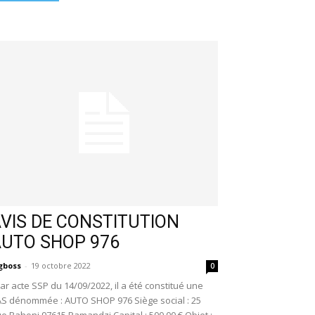
VIS DE CONSTITUTION
AUTO SHOP 976
gboss
-
19 octobre 2022
0
r acte SSP du 14/09/2022, il a été constitué une
S dénommée : AUTO SHOP 976 Siège social : 25