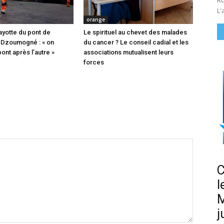
Ru
L'
orange
ayotte du pont de
Le spirituel au chevet des malades
 Dzoumogné : « on
du cancer ? Le conseil cadial et les
pont après l’autre »
associations mutualisent leurs
forces
C
l
M
j