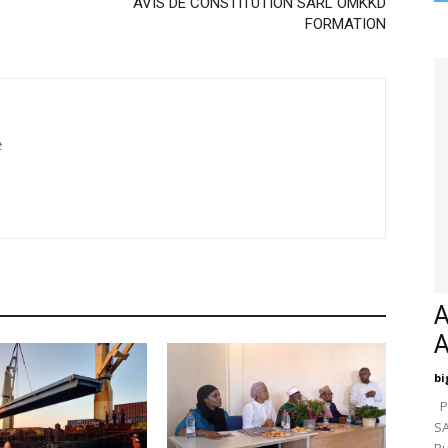
AVIS DE CONSTITUTION SARL OMKKD
FORMATION
t
A
bi
Pa
SA