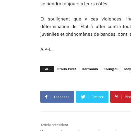
se tiendra toujours à leurs côtés.
Et soulignent que « ces violences, in
détermination de l’État à lutter contre t
juvéniles et phénomènes de bandes, dont le
A.P-L.
TAGS
Braun-Pivet
Darmanin
Koungou
May
Facebook
Twitter
Pin
Article précédent