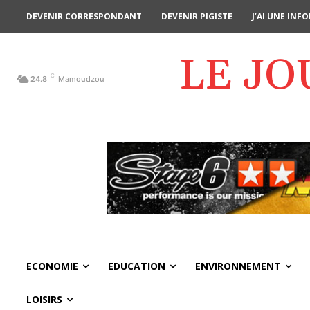
DEVENIR CORRESPONDANT
DEVENIR PIGISTE
J’AI UNE IN
LE J
C
24.8
Mamoudzou
ECONOMIE
EDUCATION
ENVIRONNEMENT
LOISIRS