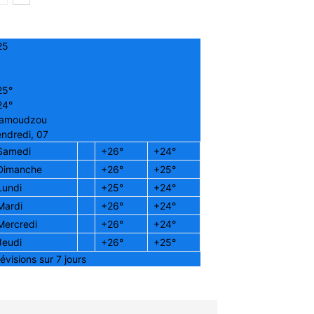
25
25°
24°
amoudzou
ndredi, 07
Samedi
+
26°
+
24°
Dimanche
+
26°
+
25°
Lundi
+
25°
+
24°
Mardi
+
26°
+
24°
Mercredi
+
26°
+
24°
Jeudi
+
26°
+
25°
évisions sur 7 jours