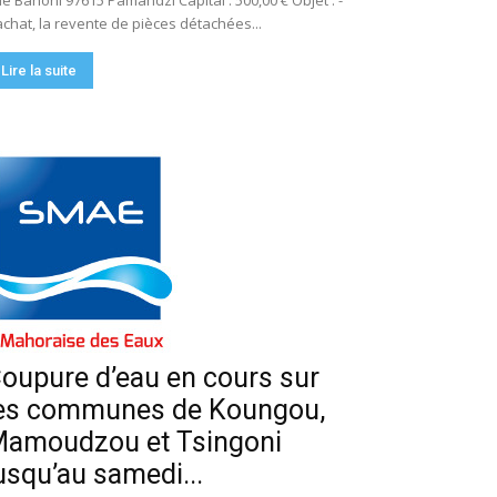
e Bahoni 97615 Pamandzi Capital : 500,00 € Objet : -
achat, la revente de pièces détachées...
Lire la suite
oupure d’eau en cours sur
es communes de Koungou,
amoudzou et Tsingoni
usqu’au samedi...