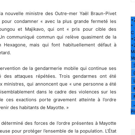
, la nouvelle ministre des Outre-mer Yaël Braun-Pivet
+
n pour condamner « avec la plus grande fermeté les
°
Koungou et Majikavo, qui ont « pris pour cible des
C
». Un communiqué commun qui relève quasiment de la
+
n Hexagone, mais qui font habituellement défaut à
+
M
etard.
Ve
ntervention de la gendarmerie mobile qui continue ses
ré des attaques répétées. Trois gendarmes ont été
ux ministres, qui annoncent que « une personne a été
aisemblablement dans le cadre des violences sur les
de ces exactions porte gravement atteinte à l’ordre
 venir des habitants de Mayotte. »
Pr
 déterminé des forces de l’ordre présentes à Mayotte
use pour protéger l’ensemble de la population. L’État