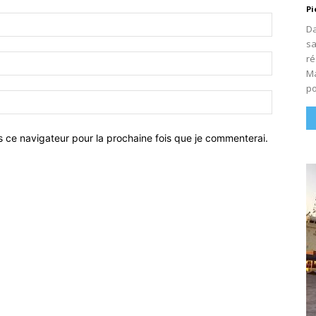
Pi
Nom
Da
:*
sa
ré
Email
Ma
:*
po
Site
:
s ce navigateur pour la prochaine fois que je commenterai.