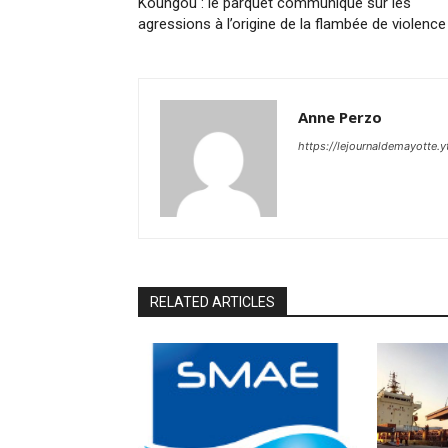
Koungou : le parquet communique sur les
agressions à l’origine de la flambée de violence
Anne Perzo
https://lejournaldemayotte.y
RELATED ARTICLES