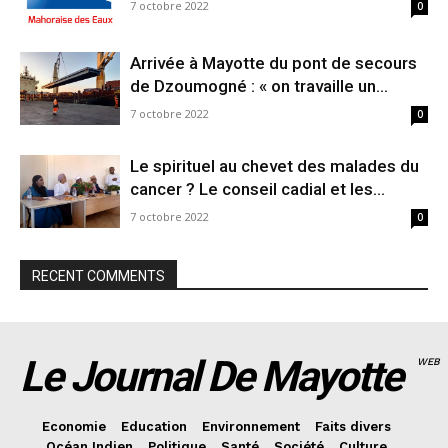
7 octobre 2022
0
Arrivée à Mayotte du pont de secours
de Dzoumogné : « on travaille un...
7 octobre 2022
0
Le spirituel au chevet des malades du
cancer ? Le conseil cadial et les...
7 octobre 2022
0
RECENT COMMENTS
Le Journal De Mayotte
WEB
Economie
Education
Environnement
Faits divers
Océan Indien
Politique
Santé
Société
Culture