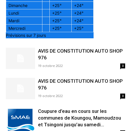
Dimanche
+
25°
+
24°
Lundi
+
25°
+
24°
Mardi
+
25°
+
24°
Mercredi
+
25°
+
25°
Prévisions sur 7 jours
AVIS DE CONSTITUTION AUTO SHOP
976
19 octobre 2022
0
AVIS DE CONSTITUTION AUTO SHOP
976
19 octobre 2022
0
Coupure d’eau en cours sur les
communes de Koungou, Mamoudzou
et Tsingoni jusqu’au samedi...