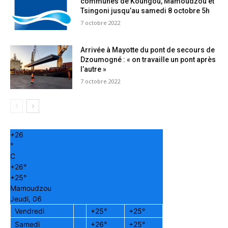
communes de Koungou, Mamoudzou et
Tsingoni jusqu’au samedi 8 octobre 5h
7 octobre 2022
Arrivée à Mayotte du pont de secours de
Dzoumogné : « on travaille un pont après
l’autre »
7 octobre 2022
+
26
°
C
+
26°
+
25°
Mamoudzou
Jeudi, 06
Vendredi
+
25°
+
25°
Samedi
+
26°
+
25°