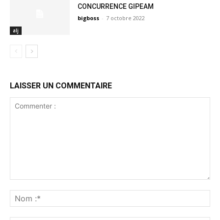
CONCURRENCE GIPEAM
bigboss
-
7 octobre 2022
alj
LAISSER UN COMMENTAIRE
Commenter
:
No
:*