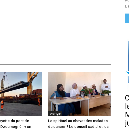
Ru
L'
t
C
l
M
orange
ayotte du pont de
Le spirituel au chevet des malades
j
 Dzoumogné : « on
du cancer ? Le conseil cadial et les