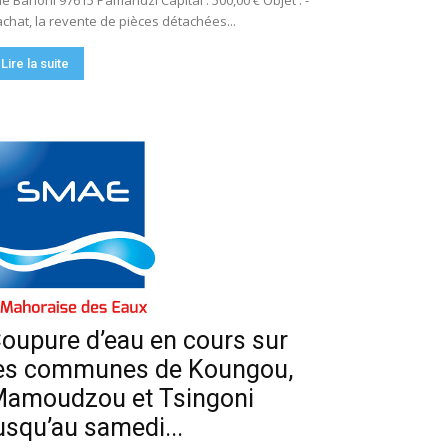
e Bahoni 97615 Pamandzi Capital : 500,00 € Objet : -
achat, la revente de pièces détachées...
Lire la suite
oupure d’eau en cours sur
es communes de Koungou,
amoudzou et Tsingoni
usqu’au samedi...