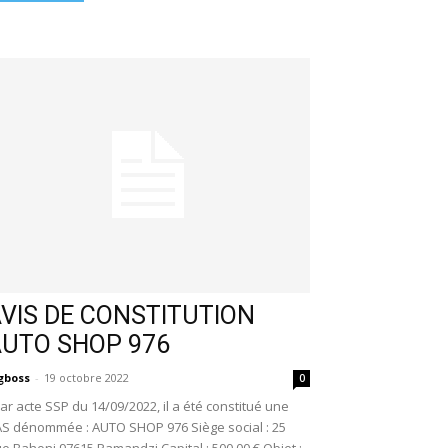
VIS DE CONSTITUTION
AUTO SHOP 976
gboss
-
19 octobre 2022
0
r acte SSP du 14/09/2022, il a été constitué une
S dénommée : AUTO SHOP 976 Siège social : 25