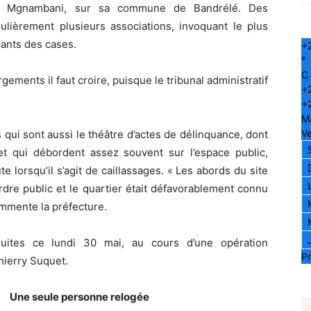
res à Mgnambani, sur sa commune de Bandrélé. Des
gulièrement plusieurs associations, invoquant le plus
pants des cases.
+
°
C
ments il faut croire, puisque le tribunal administratif
+
+
M
Ve
qui sont aussi le théâtre d’actes de délinquance, dont
 et qui débordent assez souvent sur l’espace public,
 lorsqu’il s’agit de caillassages. « Les abords du site
’ordre public et le quartier était défavorablement connu
ommente la préfecture.
truites ce lundi 30 mai, au cours d’une opération
Pr
hierry Suquet.
Une seule personne relogée