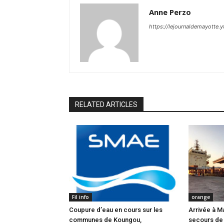
Anne Perzo
https://lejournaldemayotte.y
RELATED ARTICLES
Fil info
orange
Coupure d’eau en cours sur les
Arrivée à M
communes de Koungou,
secours de