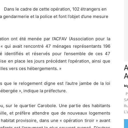
Dans le cadre de cette opération, 102 étrangers en
 la gendarmerie et la police et font l’objet d’une mesure
ation ont été menée par l’ACFAV (Association pour la
) « qui avait rencontré 47 ménages représentants 196
 identifiés et réservés pour l’ensemble de ces 47
e en place les jours précédant l’opération, ainsi que
A
illes vers ces hébergements. »
 que le relogement digne est l’autre jambe de la loi
bi
ébergée », indique la préfecture.
Pa
SA
ou, sur le quartier Carobole. Une partie des habitants
Ru
L'
mille, et préfère attendre que de nouveaux logements
 habitat provisoire, dans une « opération tiroir » avant
nfants est l’argument le plus souvent avancé. D’autres