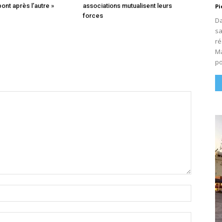
pont après l’autre »
associations mutualisent leurs
Pi
forces
Da
sa
ré
Ma
po
Nom
:*
Email