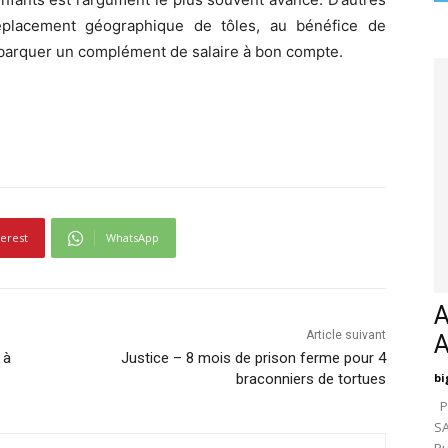
éplacement géographique de tôles, au bénéfice de
débarquer un complément de salaire à bon compte.
terest
WhatsApp
A
Article suivant
 à
Justice – 8 mois de prison ferme pour 4
braconniers de tortues
bi
Pa
SA