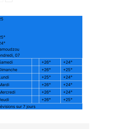
25
25°
24°
amoudzou
ndredi, 07
Samedi
+
26°
+
24°
Dimanche
+
26°
+
25°
Lundi
+
25°
+
24°
Mardi
+
26°
+
24°
Mercredi
+
26°
+
24°
Jeudi
+
26°
+
25°
évisions sur 7 jours