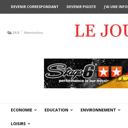
DEVENIR CORRESPONDANT
DEVENIR PIGISTE
J’AI UNE IN
LE J
C
24.8
Mamoudzou
ECONOMIE
EDUCATION
ENVIRONNEMENT
LOISIRS