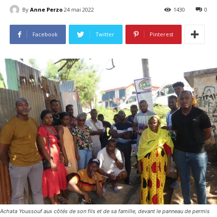
By
Anne Perzo
24 mai 2022
1430
0
Facebook
Twitter
Pinterest
Achata Youssouf aux côtés de son fils et de sa famille, devant le panneau de permis