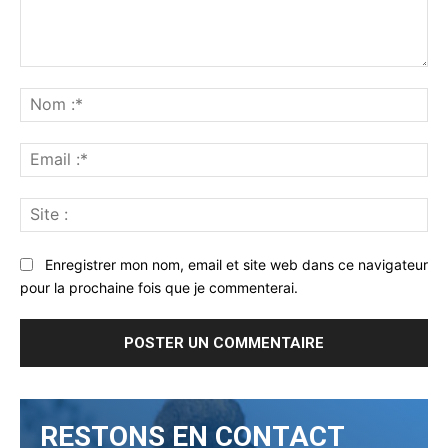
Commenter
:
No
:*
Ema
:*
Sit
:
Enregistrer mon nom, email et site web dans ce navigateur
pour la prochaine fois que je commenterai.
RESTONS EN CONTACT