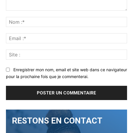
Commenter
:
No
:*
Ema
:*
Sit
:
Enregistrer mon nom, email et site web dans ce navigateur
pour la prochaine fois que je commenterai.
RESTONS EN CONTACT