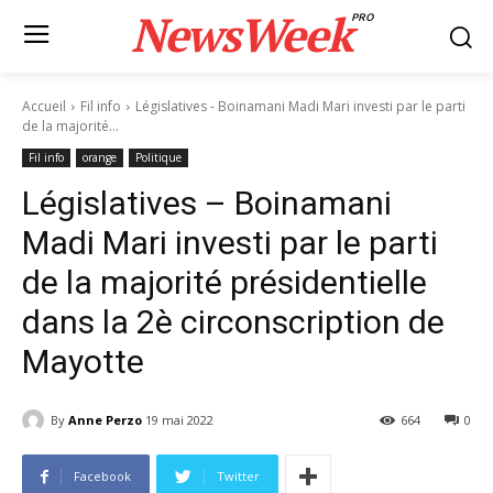
NewsWeek
PRO
Accueil
Fil info
Législatives - Boinamani Madi Mari investi par le parti
de la majorité...
Fil info
orange
Politique
Législatives – Boinamani
Madi Mari investi par le parti
de la majorité présidentielle
dans la 2è circonscription de
Mayotte
By
Anne Perzo
19 mai 2022
664
0
Facebook
Twitter