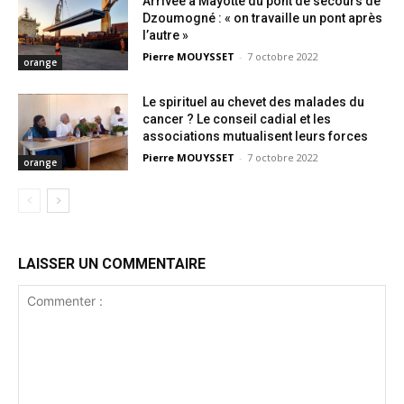
Arrivée à Mayotte du pont de secours de
Dzoumogné : « on travaille un pont après
l’autre »
Pierre MOUYSSET
-
7 octobre 2022
orange
Le spirituel au chevet des malades du
cancer ? Le conseil cadial et les
associations mutualisent leurs forces
Pierre MOUYSSET
-
7 octobre 2022
orange
LAISSER UN COMMENTAIRE