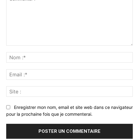
Commenter
:
No
:*
Ema
:*
Sit
:
Enregistrer mon nom, email et site web dans ce navigateur
pour la prochaine fois que je commenterai.