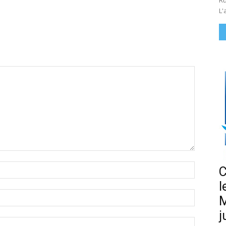
Ru
L'
Nom
C
:*
l
Email
M
:*
j
Site