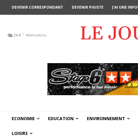
DEVENIR CORRESPONDANT
DEVENIR PIGISTE
J’AI UNE IN
LE J
C
24.8
Mamoudzou
ECONOMIE
EDUCATION
ENVIRONNEMENT
LOISIRS