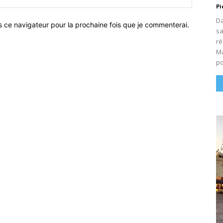
:
Pi
Da
s ce navigateur pour la prochaine fois que je commenterai.
sa
ré
Ma
po