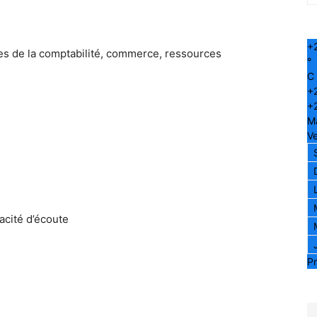
+
s de la comptabilité, commerce, ressources
°
C
+
+
M
Ve
acité d’écoute
e
Pr