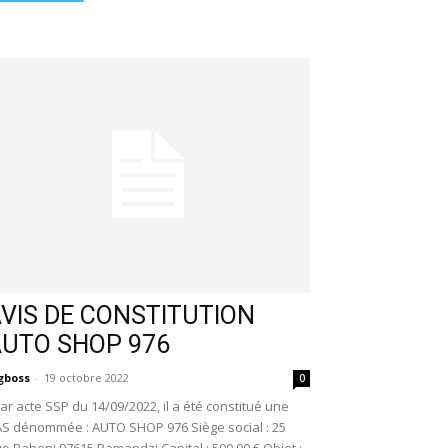
VIS DE CONSTITUTION
AUTO SHOP 976
gboss
-
19 octobre 2022
0
r acte SSP du 14/09/2022, il a été constitué une
S dénommée : AUTO SHOP 976 Siège social : 25