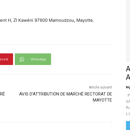
iment H, ZI Kawéni 97600 Mamoudzou, Mayotte.
terest
WhatsApp
A
bi
Article suivant
GRÉ
AVIS D’ATTRIBUTION DE MARCHÉ RECTORAT DE
Pa
MAYOTTE
SA
Ru
L'