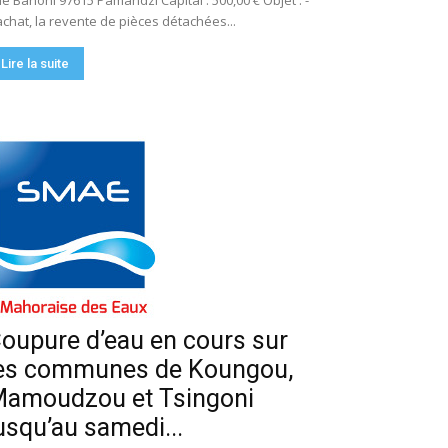
e Bahoni 97615 Pamandzi Capital : 500,00 € Objet : -
achat, la revente de pièces détachées...
Lire la suite
oupure d’eau en cours sur
es communes de Koungou,
amoudzou et Tsingoni
usqu’au samedi...