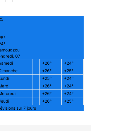
25
25°
24°
amoudzou
ndredi, 07
Samedi
+
26°
+
24°
Dimanche
+
26°
+
25°
Lundi
+
25°
+
24°
Mardi
+
26°
+
24°
Mercredi
+
26°
+
24°
Jeudi
+
26°
+
25°
évisions sur 7 jours