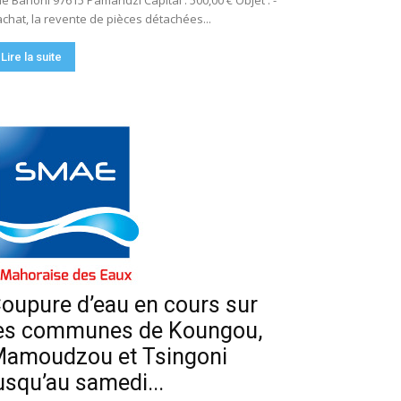
e Bahoni 97615 Pamandzi Capital : 500,00 € Objet : -
achat, la revente de pièces détachées...
Lire la suite
oupure d’eau en cours sur
es communes de Koungou,
amoudzou et Tsingoni
usqu’au samedi...