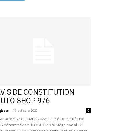
VIS DE CONSTITUTION
AUTO SHOP 976
gboss
-
19 octobre 2022
0
r acte SSP du 14/09/2022, il a été constitué une
S dénommée : AUTO SHOP 976 Siège social : 25