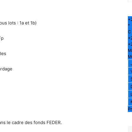
+
s lots : 1a et 1b)
°
C
Fp
+
+
M
les
Me
ardage
Pr
dans le cadre des fonds FEDER.