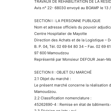
TRAVAUX DE REHABILITATION DE LA RES
Avis n° 22- 68030 envoyé au BOAMP le 13 
SECTION I : LA PERSONNE PUBLIQUE
Nom et adresse officiels du pouvoir adjudica
Centre Hospitalier de Mayotte
Direction des Achats et de la Logistique 
B. P. 04, Tél. 02 69 64 80 34 – Fax. 02 69 6
97 600 Mamoudzou
Représenté par Monsieur DEFOUR Jean-Ma
SECTION II : OBJET DU MARCHÉ
2.1 Objet du marché :
Le présent marché concerne la réalisation d
Mamoudzou.
2.2 Classification nomenclature :
45262690-4 : Remise en état de bâtiments
2.3 Division en lots : oui