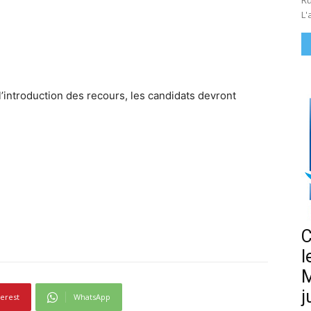
Ru
L'
l’introduction des recours, les candidats devront
C
l
M
j
terest
WhatsApp