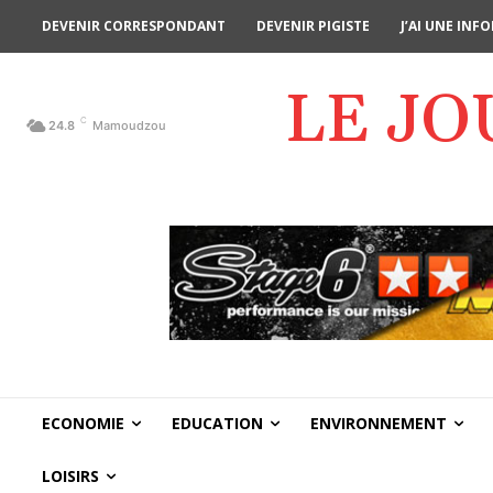
DEVENIR CORRESPONDANT
DEVENIR PIGISTE
J’AI UNE IN
LE J
C
24.8
Mamoudzou
ECONOMIE
EDUCATION
ENVIRONNEMENT
LOISIRS