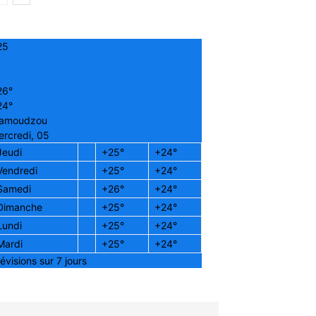
25
26°
24°
amoudzou
rcredi, 05
Jeudi
+
25°
+
24°
Vendredi
+
25°
+
24°
Samedi
+
26°
+
24°
Dimanche
+
25°
+
24°
Lundi
+
25°
+
24°
Mardi
+
25°
+
24°
évisions sur 7 jours