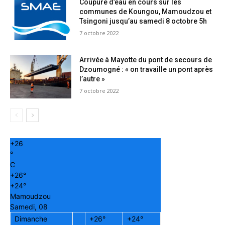
Coupure d’eau en cours sur les
communes de Koungou, Mamoudzou et
Tsingoni jusqu’au samedi 8 octobre 5h
7 octobre 2022
Arrivée à Mayotte du pont de secours de
Dzoumogné : « on travaille un pont après
l’autre »
7 octobre 2022
+
26
°
C
+
26°
+
24°
Mamoudzou
Samedi, 08
Dimanche
+
26°
+
24°