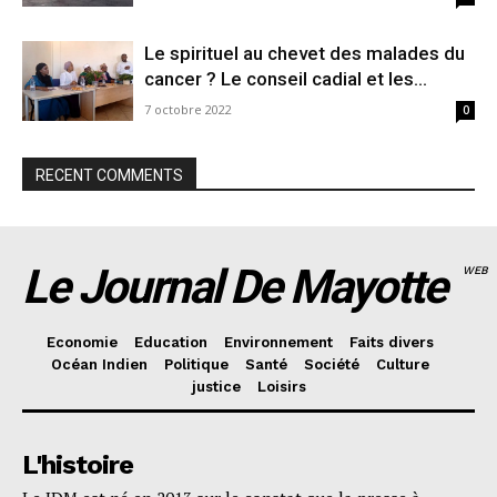
Le spirituel au chevet des malades du
cancer ? Le conseil cadial et les...
7 octobre 2022
0
RECENT COMMENTS
Le Journal De Mayotte
WEB
Economie
Education
Environnement
Faits divers
Océan Indien
Politique
Santé
Société
Culture
justice
Loisirs
L'histoire