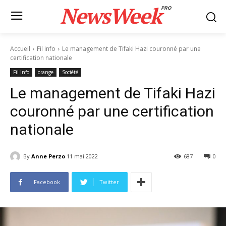
NewsWeek
PRO
Accueil
Fil info
Le management de Tifaki Hazi couronné par une
certification nationale
Fil info
orange
Société
Le management de Tifaki Hazi
couronné par une certification
nationale
By
Anne Perzo
11 mai 2022
687
0
Facebook
Twitter