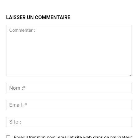
LAISSER UN COMMENTAIRE
Commenter
:
No
:*
Ema
:*
Sit
:
Enregistrer mon nom, email et site web dans ce navigateur