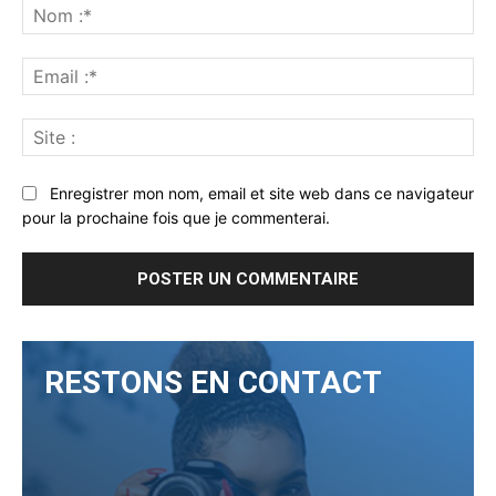
:
No
:*
Ema
:*
Sit
:
Enregistrer mon nom, email et site web dans ce navigateur
pour la prochaine fois que je commenterai.
RESTONS EN CONTACT