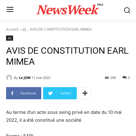
NewsWeek
PRO
Accueil
alj
AVIS DE CONSTITUTION EARL MIMEA
alj
AVIS DE CONSTITUTION EARL
MIMEA
By
Le JDM
11 mai 2022
298
0
Facebook
Twitter
Au terme d’un acte sous seing privé en date du 10 mai
2022, il a été constitué une société
Forme : EARL