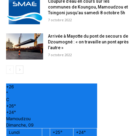
Coupure d’eau en cours sur les
communes de Koungou, Mamoudzou et
Tsingoni jusqu’au samedi 8 octobre 5h
7 octobre 2022
Arrivée à Mayotte du pont de secours de
Dzoumogné : « on travaille un pont après
l’autre »
7 octobre 2022
+
26
°
C
+
26°
+
24°
Mamoudzou
Dimanche, 09
Lundi
+
25°
+
24°