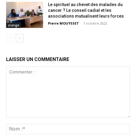
Le spirituel au chevet des malades du
cancer ? Le conseil cadial et les
associations mutualisent leurs forces
Pierre MOUYSSET
-
7 octobre 2022
orange
LAISSER UN COMMENTAIRE
Commenter
:
No
:*