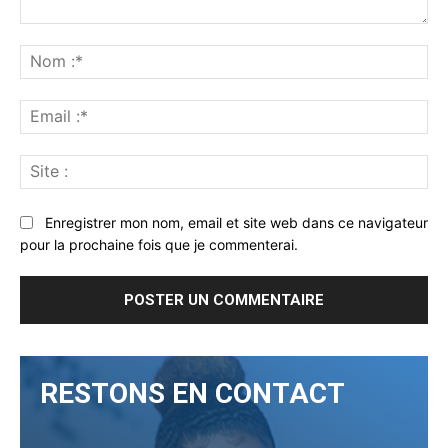
Commenter
:
No
:*
Ema
:*
Sit
:
Enregistrer mon nom, email et site web dans ce navigateur
pour la prochaine fois que je commenterai.
RESTONS EN CONTACT