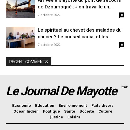
Arrivée à Mayotte du pont de secours
de Dzoumogné : « on travaille un...
7 octobre 2022
0
Le spirituel au chevet des malades du
cancer ? Le conseil cadial et les...
7 octobre 2022
0
RECENT COMMENTS
Le Journal De Mayotte
WEB
Economie
Education
Environnement
Faits divers
Océan Indien
Politique
Santé
Société
Culture
justice
Loisirs