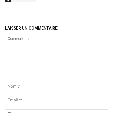
LAISSER UN COMMENTAIRE
Commenter
:
No
:*
Ema
:*
Sit