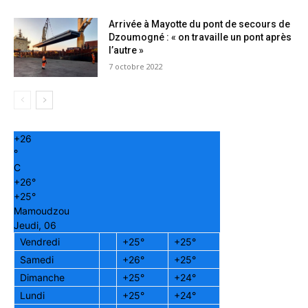
Arrivée à Mayotte du pont de secours de
Dzoumogné : « on travaille un pont après
l’autre »
7 octobre 2022
+
26
°
C
+
26°
+
25°
Mamoudzou
Jeudi, 06
Vendredi
+
25°
+
25°
Samedi
+
26°
+
25°
Dimanche
+
25°
+
24°
Lundi
+
25°
+
24°