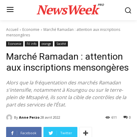
NewsWeek
PRO
Accueil
Economie
Marché Ramadan : attention aux inscriptions
mensongères
Economie
Fil info
orange
Société
Marché Ramadan : attention
aux inscriptions mensongères
Alors que la fréquentation des marchés Ramadan
s'intensifie, notamment à Koungou ou sur le terre-
plein de Mtsapéré, ils sont la cible de contrôles de la
part des services de l’État.
By
Anne Perzo
28 avril 2022
611
0
Facebook
Twitter