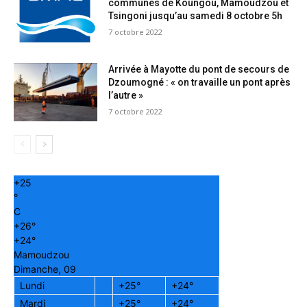
communes de Koungou, Mamoudzou et
Tsingoni jusqu’au samedi 8 octobre 5h
7 octobre 2022
Arrivée à Mayotte du pont de secours de
Dzoumogné : « on travaille un pont après
l’autre »
7 octobre 2022
+
25
°
C
+
26°
+
24°
Mamoudzou
Dimanche, 09
Lundi
+
25°
+
24°
Mardi
+
25°
+
24°