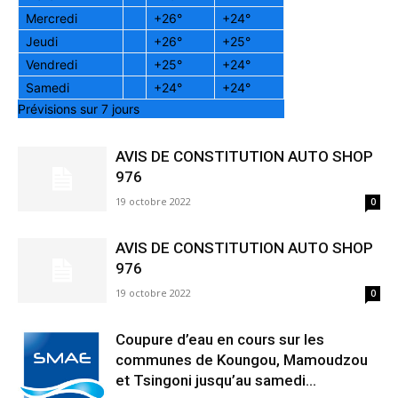
Mercredi
+
26°
+
24°
Jeudi
+
26°
+
25°
Vendredi
+
25°
+
24°
Samedi
+
24°
+
24°
Prévisions sur 7 jours
AVIS DE CONSTITUTION AUTO SHOP
976
19 octobre 2022
0
AVIS DE CONSTITUTION AUTO SHOP
976
19 octobre 2022
0
Coupure d’eau en cours sur les
communes de Koungou, Mamoudzou
et Tsingoni jusqu’au samedi...