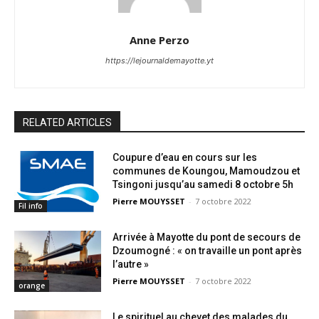
Anne Perzo
https://lejournaldemayotte.yt
RELATED ARTICLES
Coupure d’eau en cours sur les
communes de Koungou, Mamoudzou et
Tsingoni jusqu’au samedi 8 octobre 5h
Pierre MOUYSSET
-
7 octobre 2022
Fil info
Arrivée à Mayotte du pont de secours de
Dzoumogné : « on travaille un pont après
l’autre »
Pierre MOUYSSET
-
7 octobre 2022
orange
Le spirituel au chevet des malades du