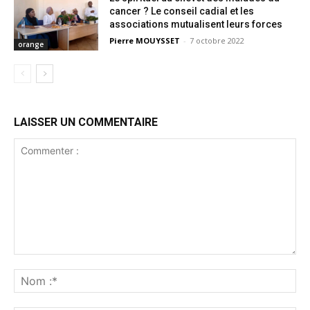
cancer ? Le conseil cadial et les
associations mutualisent leurs forces
Pierre MOUYSSET
-
7 octobre 2022
orange
LAISSER UN COMMENTAIRE
Commenter
:
No
:*