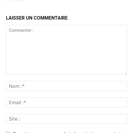
LAISSER UN COMMENTAIRE
Commenter
:
No
:*
Ema
:*
Sit
: