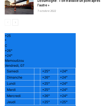
Dzoumogné : « on travaille un pont après
l’autre »
7 octobre 2022
+
25
°
C
+
26°
+
24°
Mamoudzou
Vendredi, 07
Samedi
+
25°
+
24°
Dimanche
+
26°
+
24°
Lundi
+
25°
+
24°
Mardi
+
25°
+
24°
Mercredi
+
26°
+
24°
Jeudi
+
25°
+
25°