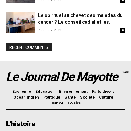
0
Le spirituel au chevet des malades du
cancer ? Le conseil cadial et les...
7 octobre 2022
0
RECENT COMMENTS
Le Journal De Mayotte
WEB
Economie
Education
Environnement
Faits divers
Océan Indien
Politique
Santé
Société
Culture
justice
Loisirs
L'histoire