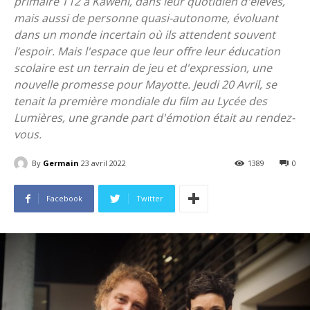
primaire T12 à Kaweni, dans leur quotidien d'élèves,
mais aussi de personne quasi-autonome, évoluant
dans un monde incertain où ils attendent souvent
l’espoir. Mais l'espace que leur offre leur éducation
scolaire est un terrain de jeu et d'expression, une
nouvelle promesse pour Mayotte. Jeudi 20 Avril, se
tenait la première mondiale du film au Lycée des
Lumières, une grande part d'émotion était au rendez-
vous.
By
Germain
23 avril 2022
1389
0
Facebook
Twitter