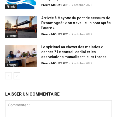
Pierre MOUYSSET
-
7 octobre 2022
Fil info
Arrivée à Mayotte du pont de secours de
Dzoumogné : « on travaille un pont après
l’autre »
Pierre MOUYSSET
-
7 octobre 2022
orange
Le spirituel au chevet des malades du
cancer ? Le conseil cadial et les
associations mutualisent leurs forces
Pierre MOUYSSET
-
7 octobre 2022
orange
LAISSER UN COMMENTAIRE