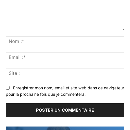
Commenter
:
No
:*
Ema
:*
Sit
:
Enregistrer mon nom, email et site web dans ce navigateur
pour la prochaine fois que je commenterai.