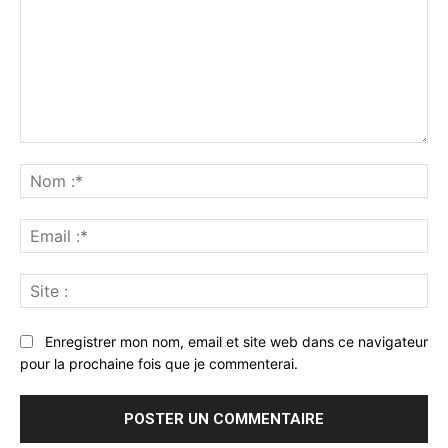
Commenter
:
No
:*
Ema
:*
Sit
:
Enregistrer mon nom, email et site web dans ce navigateur
pour la prochaine fois que je commenterai.