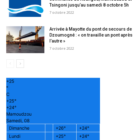
Tsingoni jusqu’au samedi 8 octobre 5h
7 octobre 2022
Arrivée à Mayotte du pont de secours de
Dzoumogné : « on travaille un pont après
l’autre »
7 octobre 2022
+
25
°
C
+
25°
+
24°
Mamoudzou
Samedi, 08
Dimanche
+
26°
+
24°
Lundi
+
25°
+
24°