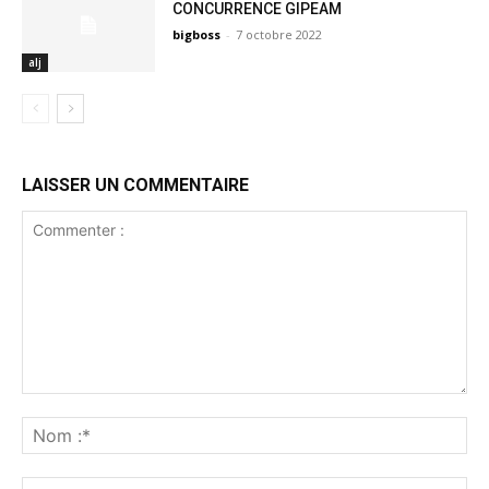
CONCURRENCE GIPEAM
bigboss
-
7 octobre 2022
alj
LAISSER UN COMMENTAIRE
Commenter
:
No
:*
Ema