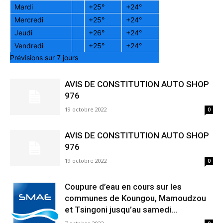
Mardi
+
25°
+
24°
Mercredi
+
25°
+
24°
Jeudi
+
26°
+
24°
Vendredi
+
25°
+
24°
Prévisions sur 7 jours
AVIS DE CONSTITUTION AUTO SHOP
976
19 octobre 2022
0
AVIS DE CONSTITUTION AUTO SHOP
976
19 octobre 2022
0
Coupure d’eau en cours sur les
communes de Koungou, Mamoudzou
et Tsingoni jusqu’au samedi...