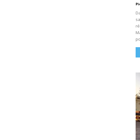
Pi
Da
sa
ré
Ma
po