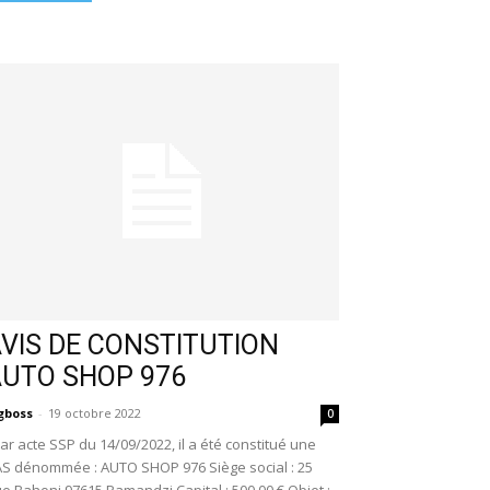
VIS DE CONSTITUTION
AUTO SHOP 976
gboss
-
19 octobre 2022
0
r acte SSP du 14/09/2022, il a été constitué une
S dénommée : AUTO SHOP 976 Siège social : 25