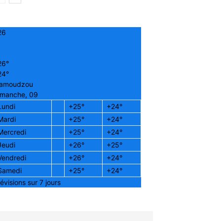
26
26°
24°
amoudzou
imanche, 09
Lundi
+
25°
+
24°
Mardi
+
25°
+
24°
Mercredi
+
25°
+
24°
Jeudi
+
26°
+
25°
Vendredi
+
26°
+
24°
Samedi
+
25°
+
24°
évisions sur 7 jours