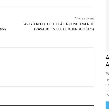
Article suivant
AVIS D’APPEL PUBLIC À LA CONCURRENCE
tion
TRAVAUX – VILLE DE KOUNGOU (976)
A
bi
Pa
SA
Ru
L'