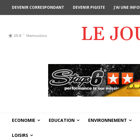
DEVENIR CORRESPONDANT
DEVENIR PIGISTE
J’AI UNE IN
LE J
C
25.9
Mamoudzou
ECONOMIE
EDUCATION
ENVIRONNEMENT
LOISIRS