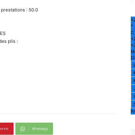
 prestations : 50.0
+
°
C
VES
+
es plis :
+
M
D
Pr
terest
WhatsApp