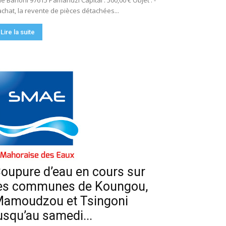
e Bahoni 97615 Pamandzi Capital : 500,00 € Objet : -
achat, la revente de pièces détachées...
Lire la suite
oupure d’eau en cours sur
es communes de Koungou,
amoudzou et Tsingoni
usqu’au samedi...