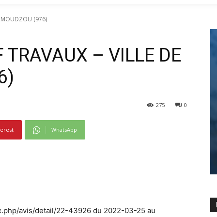
 MAMOUDZOU (976)
F TRAVAUX – VILLE DE
6)
275
0
terest
WhatsApp
ex.php/avis/detail/22-43926 du 2022-03-25 au