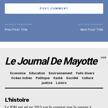
ARTICLE PRÉCÉDENT
ARTICLE SUIVANT
Prev Post Title
Next Post Title
Le Journal De Mayotte
WEB
Economie
Education
Environnement
Faits divers
Océan Indien
Politique
Santé
Société
Culture
justice
Loisirs
L'histoire
Le JDM est né en 2013 sur le constat que la presse à