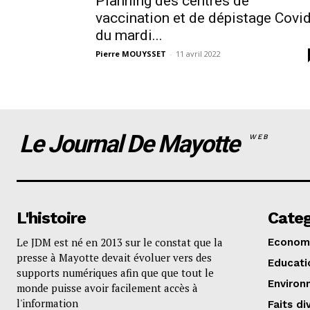
Planning des centres de
vaccination et de dépistage Covi
du mardi...
Pierre MOUYSSET
-
11 avril 2022
Le Journal De Mayotte
WEB
L'histoire
Categ
Le JDM est né en 2013 sur le constat que la
Econom
presse à Mayotte devait évoluer vers des
Educati
supports numériques afin que que tout le
Environ
monde puisse avoir facilement accès à
l'information
Faits di