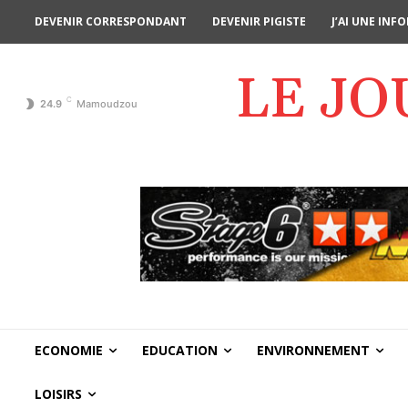
DEVENIR CORRESPONDANT
DEVENIR PIGISTE
J’AI UNE IN
LE J
C
24.9
Mamoudzou
ECONOMIE
EDUCATION
ENVIRONNEMENT
LOISIRS