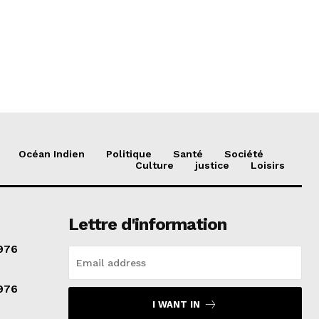
Océan Indien
Politique
Santé
Société
Culture
justice
Loisirs
Lettre d'information
976
976
I WANT IN