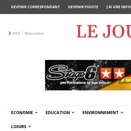
DEVENIR CORRESPONDANT
DEVENIR PIGISTE
J’AI UNE IN
LE J
C
24.2
Mamoudzou
ECONOMIE
EDUCATION
ENVIRONNEMENT
LOISIRS