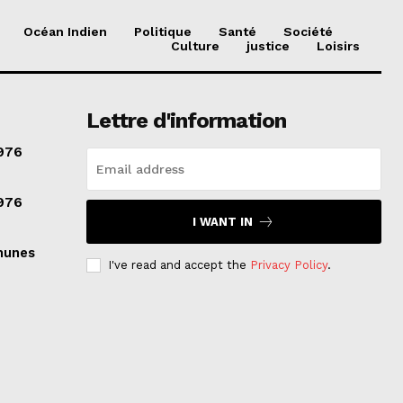
Océan Indien
Politique
Santé
Société
Culture
justice
Loisirs
Lettre d'information
976
976
I WANT IN
munes
I've read and accept the
Privacy Policy
.