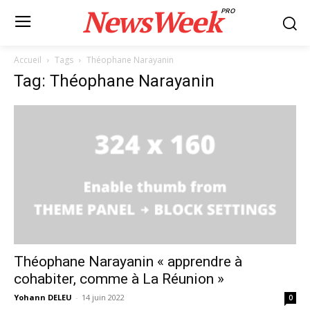
NewsWeek
PRO
Accueil
Tags
Théophane Narayanin
Tag: Théophane Narayanin
Théophane Narayanin « apprendre à
cohabiter, comme à La Réunion »
Yohann DELEU
-
14 juin 2022
0