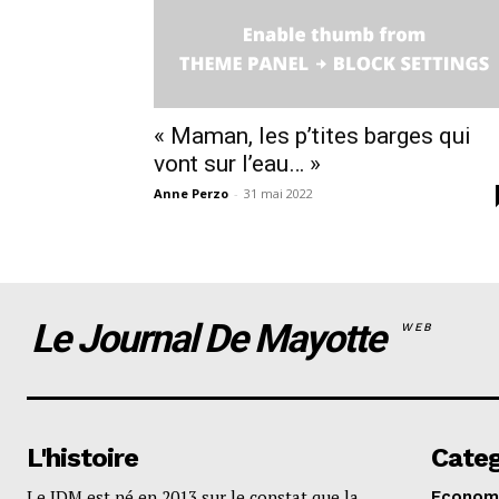
« Maman, les p’tites barges qui
vont sur l’eau… »
Anne Perzo
-
31 mai 2022
Le Journal De Mayotte
WEB
L'histoire
Categ
Le JDM est né en 2013 sur le constat que la
Econom