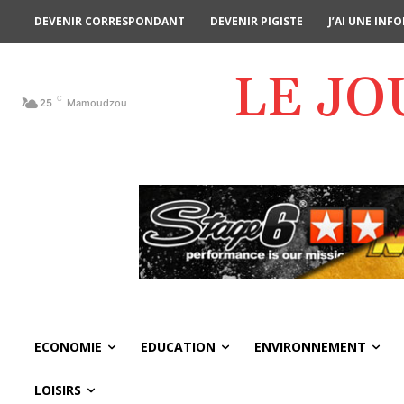
DEVENIR CORRESPONDANT
DEVENIR PIGISTE
J’AI UNE IN
LE J
C
25
Mamoudzou
ECONOMIE
EDUCATION
ENVIRONNEMENT
LOISIRS