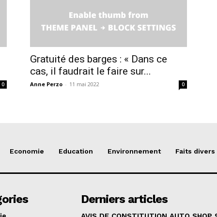
Gratuité des barges : « Dans ce
cas, il faudrait le faire sur...
Anne Perzo
-
11 mai 2022
0
0
Economie
Education
Environnement
Faits divers
ories
Derniers articles
ie
AVIS DE CONSTITUTION AUTO SHOP 