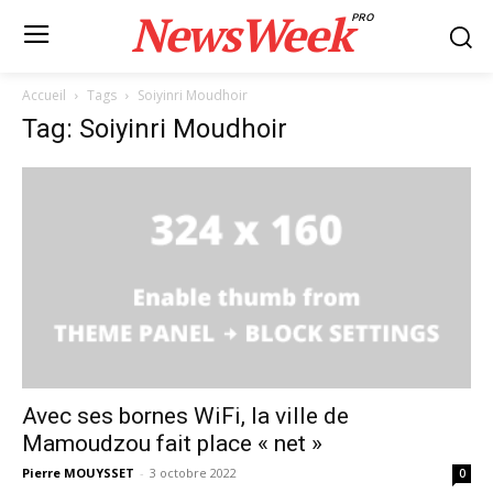
NewsWeek
PRO
Accueil
Tags
Soiyinri Moudhoir
Tag: Soiyinri Moudhoir
Avec ses bornes WiFi, la ville de
Mamoudzou fait place « net »
Pierre MOUYSSET
-
3 octobre 2022
0